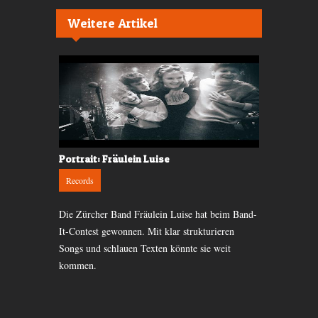
Weitere Artikel
eak Horizon
Portrait: Fräulein Luise
CD-Kritik: 
Records
Records
m sich zu
Die Zürcher Band Fräulein Luise hat beim Band-
Trauer wird o
 mit
It-Contest gewonnen. Mit klar strukturieren
verbannt, man
, macht viel
Songs und schlauen Texten könnte sie weit
Musikerin AY
kommen.
Trauer.