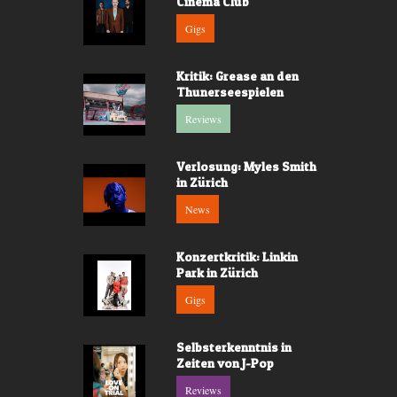
Cinema Club
Gigs
Kritik: Grease an den
Thunerseespielen
Reviews
Verlosung: Myles Smith
in Zürich
News
Konzertkritik: Linkin
Park in Zürich
Gigs
Selbsterkenntnis in
Zeiten von J-Pop
Reviews