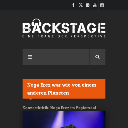
Direkt zum Inhalt
Noga Erez war wie von einem
anderen Planeten
Konzertkritik: Noga Erez im Papiersaal