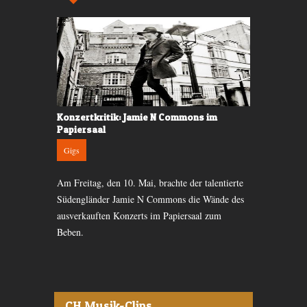
ürich
Konzertkritik: Jamie N Commons im
Konzertkri
Papiersaal
Volkshaus
Gigs
Gigs
zwungene
Am Freitag, den 10. Mai, brachte der talentierte
Die vier Brü
Papiersaal.
Südengländer Jamie N Commons die Wände des
begeisterten
ausverkauften Konzerts im Papiersaal zum
im Zürcher V
Beben.
CH Musik-Clips