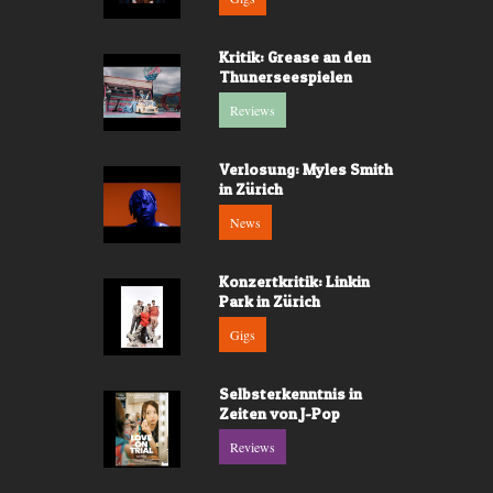
Kritik: Grease an den
Thunerseespielen
Reviews
Verlosung: Myles Smith
in Zürich
News
Konzertkritik: Linkin
Park in Zürich
Gigs
Selbsterkenntnis in
Zeiten von J-Pop
Reviews