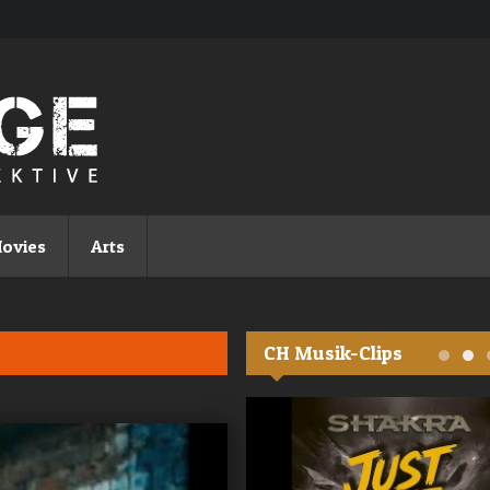
ovies
Arts
CH Musik-Clips