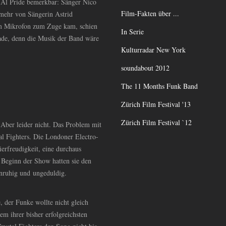
n Al Pride bemerkbar: Sänger Nico
Film-Fakten über ...
 mehr von Sängerin Astrid
am Mikrofon zum Zuge kam, schien
In Serie
hade, denn die Musik der Band wäre
Kulturradar New York
soundabout 2012
The 11 Months Funk Band
Zürich Film Festival '13
Zürich Film Festival `12
 Aber leider nicht. Das Problem mit
l Fighters. Die Londoner Electro-
ierfreudigkeit, eine durchaus
u Beginn der Show hatten sie den
nruhig und ungeduldig.
, der Funke wollte nicht gleich
m ihrer bisher erfolgreichsten