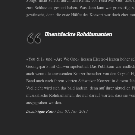
Songs, nicht zuletzt durch den Remix von Feed Me. Gut, dass Cr
zum Schluss aufgespart haben. Was dann kam war grossartig, s
gewünscht, denn die erste Hälfte des Konzert war doch eher mus
Unentdeckte Rohdiamanten
«You
&
I» und «Are We One» liessen Electro-Herzen höher sch
Gesangsparts mit Ohrwurmpotential. Das Publikum war endli
auch wenn die anwesenden Konzertbesucher von den Crystal Figh
Band auch nach ihrem vierten Schweizer Konzert in diesem Jah
Vielleicht wird sich das bald ändern, denn auf ihrer aktuellen P
musikalische Rohdiamanten, die nur darauf warten, dass sie vo
ausgegraben werden.
Dominique Rais
/ Do, 07. Nov 2013