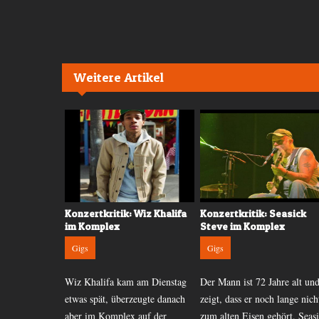
Weitere Artikel
 White Lies
Konzertkritik: Wiz Khalifa
Konzertkritik: Seasick
im Komplex
Steve im Komplex
Gigs
Gigs
belten
Wiz Khalifa kam am Dienstag
Der Mann ist 72 Jahre alt un
etzten Tour
etwas spät, überzeugte danach
zeigt, dass er noch lange nich
 Lies in den
aber im Komplex auf der
zum alten Eisen gehört. Seas