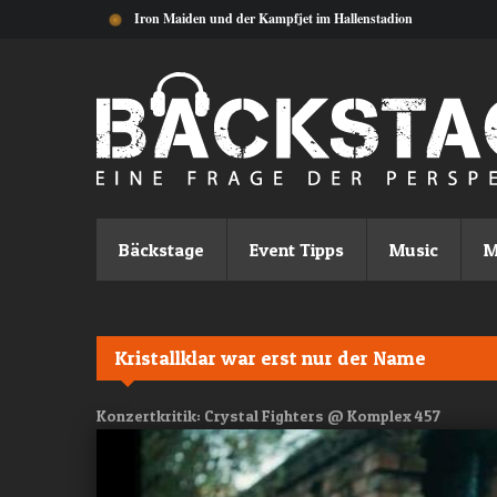
Direkt zum Inhalt
Iron Maiden und der Kampfjet im Hallenstadion
Bäckstage
Event Tipps
Music
M
Kristallklar war erst nur der Name
Konzertkritik: Crystal Fighters @ Komplex 457