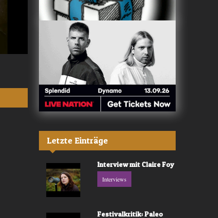
Valerù - «IL MARE»
Fräulein Luise -
Letzte Einträge
Interview mit Claire Foy
Interviews
Festivalkritik: Paleo