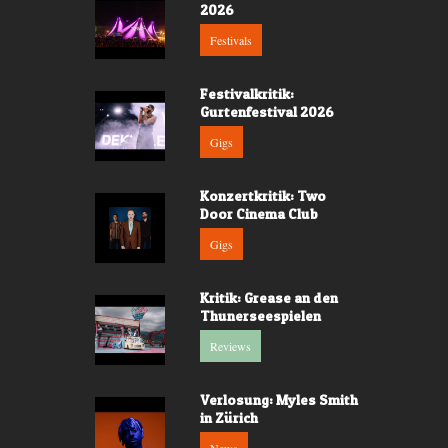
2026
Festivals
Festivalkritik:
Gurtenfestival 2026
Gigs
Konzertkritik: Two
Door Cinema Club
Gigs
Kritik: Grease an den
Thunerseespielen
Reviews
Verlosung: Myles Smith
in Zürich