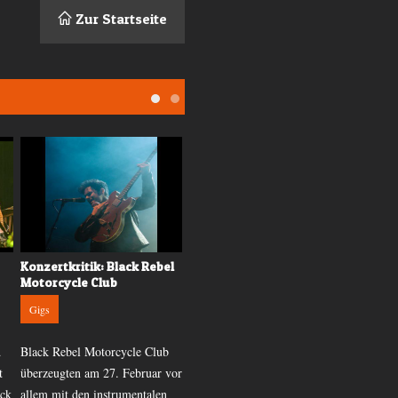
Zur Startseite
Konzertkritik: Black Rebel
Vorschau: Cults im
Motorcycle Club
Komplex Klub
Gigs
News
d
Black Rebel Motorcycle Club
Fast unbemerkt erschien das
t
überzeugten am 27. Februar vor
zweite Album von Cults. Die
ick
allem mit den instrumentalen
Band zeigt sich reifer, ist aber