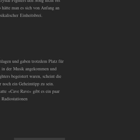
ystal Fighters den Song nicht bis
o hätte man es sich von Anfang an
ikalischer Einheitsbrei.
lagen und gaben trotzdem Platz für
ch in der Musik angekommen und
ters begeistert waren, scheint die
r noch ein Geheimtipp zu sein.
latte «Cave Rave» gibt es ein paar
n Radiostationen