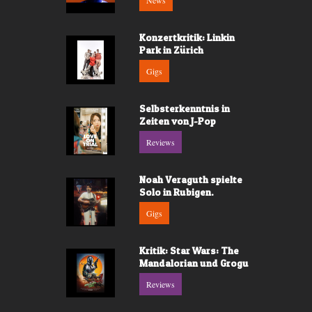
News
Konzertkritik: Linkin
Park in Zürich
Gigs
Selbsterkenntnis in
Zeiten von J-Pop
Reviews
Noah Veraguth spielte
Solo in Rubigen.
Gigs
Kritik: Star Wars: The
Mandalorian und Grogu
Reviews