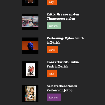
Gigs
Kritik: Grease an den
Thunerseespielen
Reviews
Verlosung: Myles Smith
in Zürich
News
Konzertkritik: Linkin
Park in Zürich
Gigs
Selbsterkenntnis in
Zeiten von J-Pop
Reviews