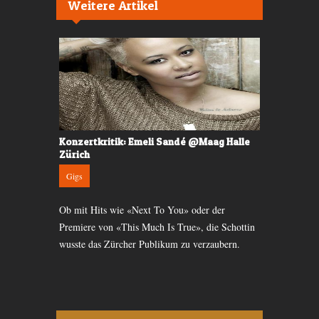
Weitere Artikel
ürich
Konzertkritik: Emeli Sandé @Maag Halle
Vorschau: 
Zürich
News
Gigs
isterten mit
Zehn Jahr gi
Ob mit Hits wie «Next To You» oder der
ra»-Ofen
am 18. Oktob
Premiere von «This Much Is True», die Schottin
wusste das Zürcher Publikum zu verzaubern.