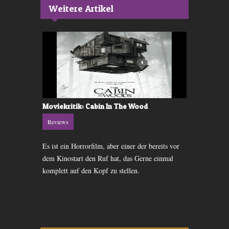
Weitere Artikel
Moviekritik: Cabin In The Wood
DVD-Kritik
Reviews
Reviews
ge das Remake
Es ist ein Horrorfilm, aber einer der bereits vor
Die Game-Ve
s ist eine
dem Kinostart den Ruf hat, das Gerne einmal
Watchtower» 
komplett auf den Kopf zu stellen.
angekommen u
bekommen.