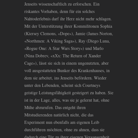
Jenseits wissenschaftlich zu erforschen. Ein
riskantes Vorhaben, denn für ein solches
Nahtoderlebnis darf ihr Herz nicht mehr schlagen.
Mit der Unterstützung ihrer Kommilitonen Sophia
(Kiersey Clemons, «Dope»), Jamie (James Norton,
«Northmen: A Viking Saga»), Ray (Diego Luna,
«Rogue One: A Star Wars Story») und Marlo
(Nina Dobrev, «xXx: The Return of Xander
Cage»), lässt sie sich in einem ungenutzten, aber
voll ausgestatteten Bunker des Krankenhauses, in
dem sie arbeitet, ins Jenseits befördern. Wieder
unter den Lebenden, scheint sich Courtneys
geistige Leistungsfähigkeit gesteigert zu haben. Sie
ist in der Lage, alles, was sie je gelernt hat, ohne
Mühe abzurufen. Das entgeht ihren
Mitstudierenden natürlich nicht, die das
Experiment nun ebenfalls am eigenen Leib
durchführen möchten, ohne zu ahnen, dass sie
dadurch eine Tür zu ihrer eigenen Vergangenheit