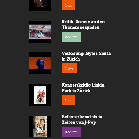
Gigs
Kritik: Grease an den
Thunerseespielen
Reviews
Verlosung: Myles Smith
in Zürich
News
Konzertkritik: Linkin
Park in Zürich
Gigs
Selbsterkenntnis in
Zeiten von J-Pop
Reviews