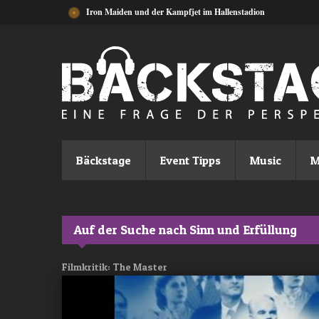
Direkt zum Inhalt
Iron Maiden und der Kampfjet im Hallenstadion
Bäckstage
Event Tipps
Music
M
Auf der Suche nach Sinn und Erfüllung
Filmkritik: The Master