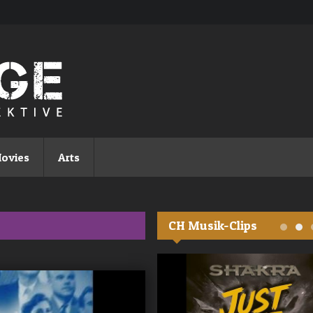
ovies
Arts
CH Musik-Clips