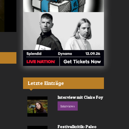
Valerù - «IL MARE»
Fräulein Luise -
Letzte Einträge
Interview mit Claire Foy
Interviews
Festivalkritik: Paleo