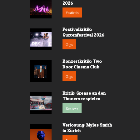
2026
Festivals
Festivalkritik:
Gurtenfestival 2026
Gigs
Konzertkritik: Two
Door Cinema Club
Gigs
Kritik: Grease an den
Thunerseespielen
Reviews
Verlosung: Myles Smith
in Zürich