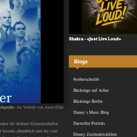
 - «Frequency»
Shakra - «Just Live Loud»
Blogs
#estherschreibt
Bäckstage auf Achse
Bäckstage Berlin
ldquelle:
Im Verleih von Ascot Elite
Danny`s Music Blog
Darsteller-Porträts
rboden für obskure Gemeinschaften
ft boomte allmählich und die vom
Disney Zeichentrickfilme