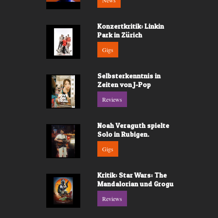
News
Konzertkritik: Linkin
Park in Zürich
Gigs
Selbsterkenntnis in
Zeiten von J-Pop
Reviews
Noah Veraguth spielte
Solo in Rubigen.
Gigs
Kritik: Star Wars: The
Mandalorian und Grogu
Reviews