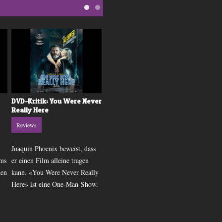
DVD-Kritik: You Were Never
Kritik: Batman vs.
Really Here
Superman: Dawn of Justice
Reviews
Reviews
Joaquin Phoenix beweist, dass
Es ist endlich soweit! Batman
ams
er einen Film alleine tragen
und Superman bekämpfen sich
hen
kann. «You Were Never Really
im Kino! Aber reicht das für
Here» ist eine One-Man-Show.
gute Unterhaltung?