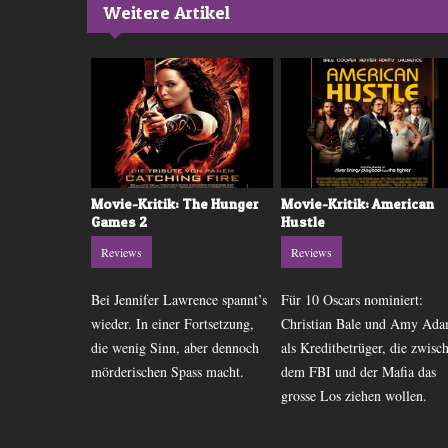
Weitere Artikel
Man of Steel
Movie-Kritik: The Hunger
Movie-Kritik: American
Games 2
Hustle
Reviews
Reviews
n widmet sich
Bei Jennifer Lawrence spannt’s
Für 10 Oscars nominiert:
 nächsten
wieder. In einer Fortsetzung,
Christian Bale und Amy Ad
Zusammen mit
die wenig Sinn, aber dennoch
als Kreditbetrüger, die zwisc
Snyder
mörderischen Spass macht.
dem FBI und der Mafia das
perman neu.
grosse Los ziehen wollen.