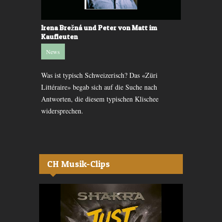
Irena Brežná und Peter von Matt im
Berlin: Di
Kaufleuten
News
News
Gin-Flaschen
 Dance
Was ist typisch Schweizerisch? Das «Züri
guter Kaffee
r die Bühne
Littéraire» begab sich auf die Suche nach
lädt zum Ver
.
Antworten, die diesem typischen Klischee
widersprechen.
CH Musik-Clips