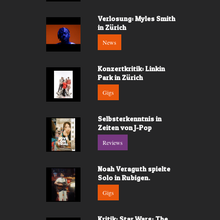
Verlosung: Myles Smith
in Zürich
News
Konzertkritik: Linkin
Park in Zürich
Gigs
Selbsterkenntnis in
Zeiten von J-Pop
Reviews
Noah Veraguth spielte
Solo in Rubigen.
Gigs
Kritik: Star Wars: The