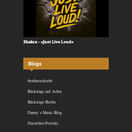
Shakra - «Just Live Loud»
Valerù - «I
Blogs
#estherschreibt
Bäckstage auf Achse
Bäckstage Berlin
Danny`s Music Blog
Darsteller-Porträts