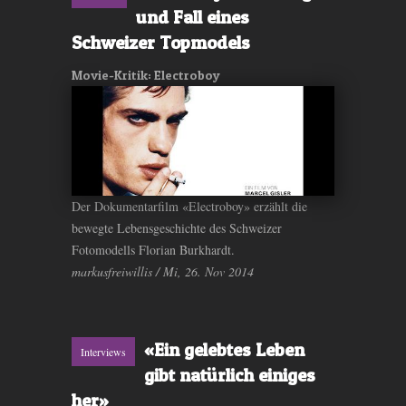
und Fall eines
Schweizer Topmodels
Movie-Kritik: Electroboy
Der Dokumentarfilm «Electroboy» erzählt die
bewegte Lebensgeschichte des Schweizer
Fotomodells Florian Burkhardt.
markusfreiwillis / Mi, 26. Nov 2014
«Ein gelebtes Leben
Interviews
gibt natürlich einiges
her»