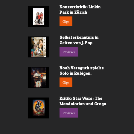
Konzertkritik: Linkin
Park in Zürich
Gigs
Selbsterkenntnis in
Zeiten von J-Pop
Reviews
Noah Veraguth spielte
Solo in Rubigen.
Gigs
Kritik: Star Wars: The
Mandalorian und Grogu
Reviews