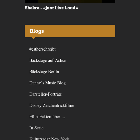
Shakra - «Just Live Loud»
Valerù - «I
Blogs
#estherschreibt
Bäckstage auf Achse
Bäckstage Berlin
Danny`s Music Blog
Darsteller-Porträts
Disney Zeichentrickfilme
Film-Fakten über ...
In Serie
Kulturradar New York