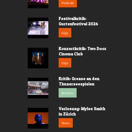
Festivals
Festivalkritik:
Gurtenfestival 2026
Gigs
Konzertkritik: Two Door
Cinema Club
Gigs
Kritik: Grease an den
Thunerseespielen
Reviews
Verlosung: Myles Smith
in Zürich
News