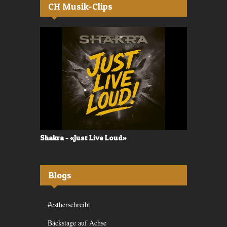
CH Musik-Clips
Shakra - «Just Live Loud»
Valerù - «I
Blogs
#estherschreibt
Bäckstage auf Achse