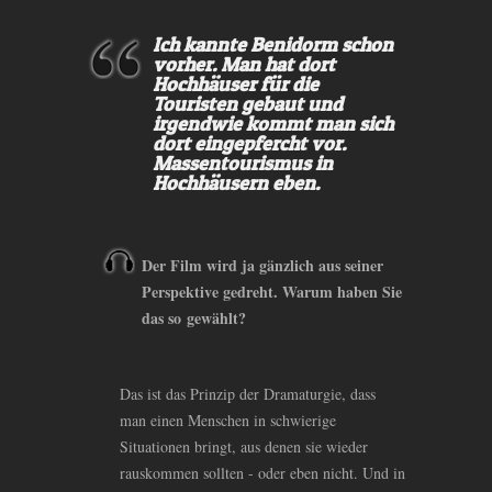
Ich kannte Benidorm schon
vorher. Man hat dort
Hochhäuser für die
Touristen gebaut und
irgendwie kommt man sich
dort eingepfercht vor.
Massentourismus in
Hochhäusern eben.
Der Film wird ja gänzlich aus seiner
Perspektive gedreht. Warum haben Sie
das so gewählt?
Das ist das Prinzip der Dramaturgie, dass
man einen Menschen in schwierige
Situationen bringt, aus denen sie wieder
rauskommen sollten - oder eben nicht. Und in