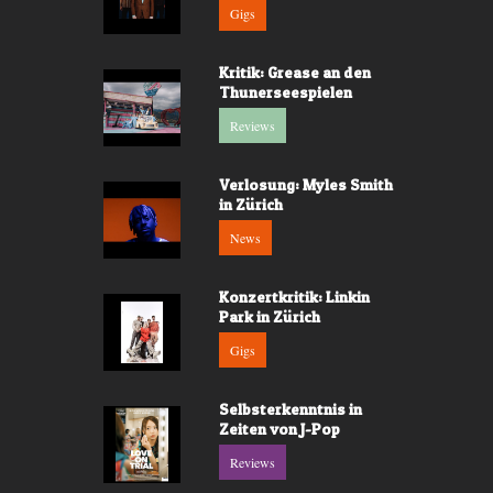
Gigs
Kritik: Grease an den
Thunerseespielen
Reviews
Verlosung: Myles Smith
in Zürich
News
Konzertkritik: Linkin
Park in Zürich
Gigs
Selbsterkenntnis in
Zeiten von J-Pop
Reviews