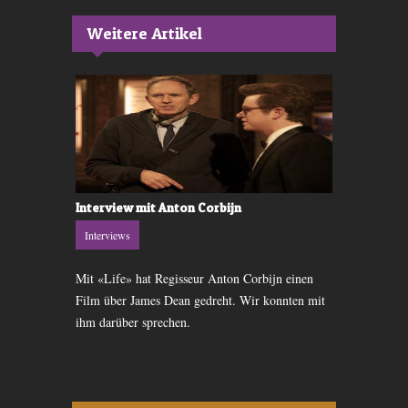
Weitere Artikel
Interview mit Anton Corbijn
Interview m
Interviews
Interviews
nt, Peter
Mit «Life» hat Regisseur Anton Corbijn einen
Regisseur Fe
ohlene
Film über James Dean gedreht. Wir konnten mit
über seinen 
d-Film.
ihm darüber sprechen.
Rolle dabei 