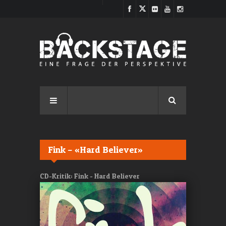
Direkt zum Inhalt
Fink – «Hard Believer»
CD-Kritik: Fink - Hard Believer