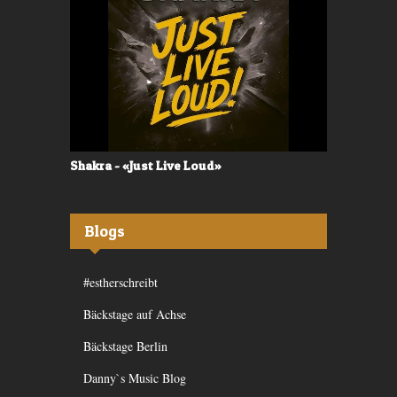
Shakra - «Just Live Loud»
Valerù - «I
Blogs
#estherschreibt
Bäckstage auf Achse
Bäckstage Berlin
Danny`s Music Blog