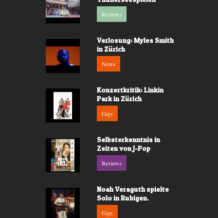
Reviews
Verlosung: Myles Smith
in Zürich
News
Konzertkritik: Linkin
Park in Zürich
Gigs
Selbsterkenntnis in
Zeiten von J-Pop
Reviews
Noah Veraguth spielte
Solo in Rubigen.
Gigs