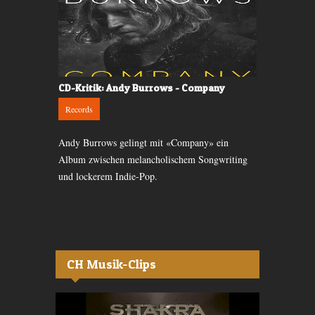
CD-Kritik: Andy Burrows - Company
CD-Kritik: 
Records
Records
 der Ärzte
Andy Burrows gelingt mit «Company» ein
Ein neuer St
, steckt
Album zwischen melancholischem Songwriting
aufgegangen.
ik.
und lockerem Indie-Pop.
Songs sind i
CH Musik-Clips