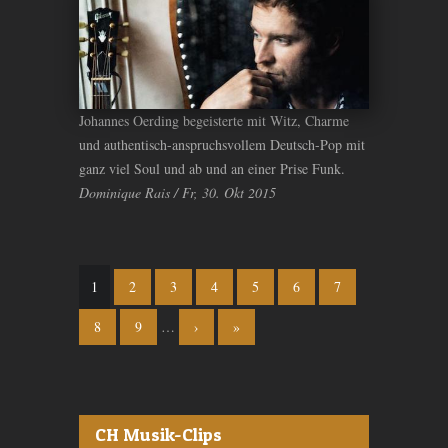
Johannes Oerding begeisterte mit Witz, Charme
und authentisch-anspruchsvollem Deutsch-Pop mit
ganz viel Soul und ab und an einer Prise Funk.
Dominique Rais / Fr, 30. Okt 2015
Seiten
1
2
3
4
5
6
7
8
9
…
›
»
CH Musik-Clips