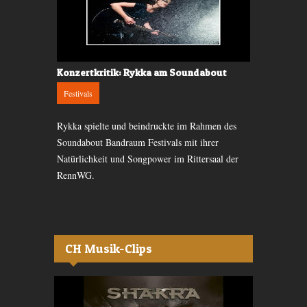
za, Zürich
Konzertkritik: Rykka am Soundabout
Konzertkri
Festivals
Gigs
ten, die das
Rykka spielte und beindruckte im Rahmen des
Die Manic Str
mmatstadt ein
Soundabout Bandraum Festivals mit ihrer
besuchten X
Natürlichkeit und Songpower im Rittersaal der
Songs ihrer S
RennWG.
CH Musik-Clips