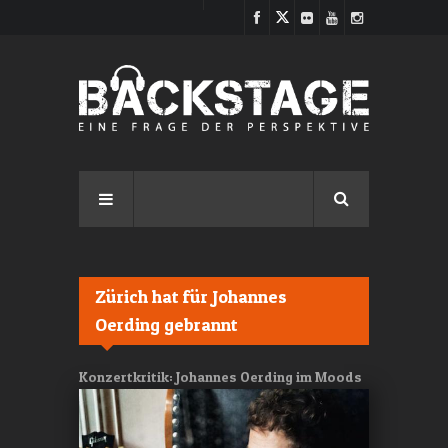
Direkt zum Inhalt
Zürich hat für Johannes
Oerding gebrannt
Konzertkritik: Johannes Oerding im Moods