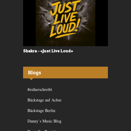
Shakra - «Just Live Loud»
Valerù - «I
Blogs
#estherschreibt
Bäckstage auf Achse
Bäckstage Berlin
Danny`s Music Blog