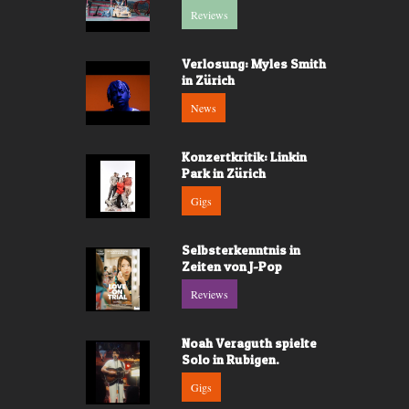
Reviews
Verlosung: Myles Smith
in Zürich
News
Konzertkritik: Linkin
Park in Zürich
Gigs
Selbsterkenntnis in
Zeiten von J-Pop
Reviews
Noah Veraguth spielte
Solo in Rubigen.
Gigs