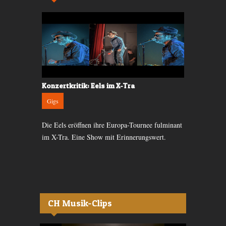
d in Zürich
Konzertkritik: Eels im X-Tra
Konzert-Kri
Gigs
Gigs
hn Jahren in
Die Eels eröffnen ihre Europa-Tournee fulminant
Ausverkaufte
as Publikum
im X-Tra. Eine Show mit Erinnerungswert.
selten. Nach 
wieder auf d
CH Musik-Clips