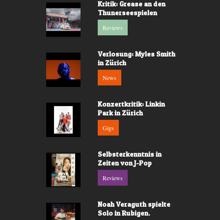
Kritik: Grease an den
Thunerseespielen
Reviews
Verlosung: Myles Smith
in Zürich
News
Konzertkritik: Linkin
Park in Zürich
Gigs
Selbsterkenntnis in
Zeiten von J-Pop
Reviews
Noah Veraguth spielte
Solo in Rubigen.