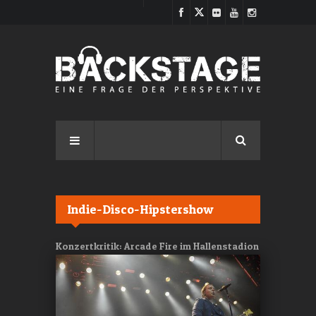
Direkt zum Inhalt
Indie-Disco-Hipstershow
Konzertkritik: Arcade Fire im Hallenstadion