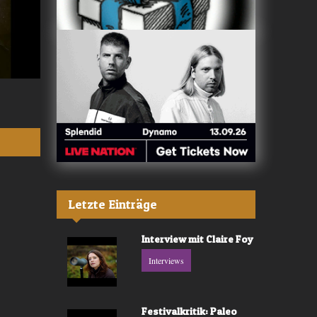
Valerù - «IL MARE»
Fräulein Luise -
Letzte Einträge
Interview mit Claire Foy
Interviews
Festivalkritik: Paleo