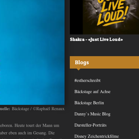
 - «Frequency»
Shakra - «Just Live Loud»
Blogs
#estherschreibt
Bäckstage auf Achse
Bäckstage Berlin
uelle:
Bäckstage / ©Raphaël Renaux
Danny`s Music Blog
Darsteller-Porträts
geboren. Heute tourt der Mann um
, aber eben auch im Gesang. Die
Disney Zeichentrickfilme