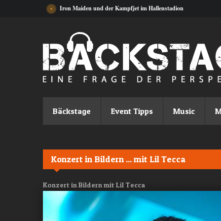
Direkt zum Inhalt
Iron Maiden und der Kampfjet im Hallenstadion
Bäckstage
Event Tipps
Music
M
Konzert in Bildern ... mit Lil Tecca
Konzert in Bildern mit Lil Tecca