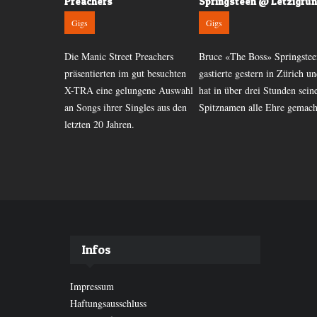
Preachers
Springsteen @ Letzigru
Gigs
Gigs
d beindruckte
Die Manic Street Preachers
Bruce «The Boss» Springstee
oundabout
präsentierten im gut besuchten
gastierte gestern in Zürich u
ls mit ihrer
X-TRA eine gelungene Auswahl
hat in über drei Stunden sei
d Songpower
an Songs ihrer Singles aus den
Spitznamen alle Ehre gemach
r RennWG.
letzten 20 Jahren.
Infos
Impressum
Haftungsausschluss