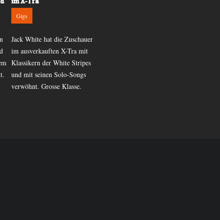
nd
im X-Tra
Surf am 2.11. im Abart
Gigs
News
n
Jack White hat die Zuschauer
Sie rockten im Februar schon
nd
im ausverkauften X-Tra mit
das Komplex 457. Am 2.
nem
Klassikern der White Stripes
November verabschieden sich
t.
und mit seinen Solo-Songs
die drei New Yorker mit einer
verwöhnt. Grosse Klasse.
speziellen Show vom Abart.