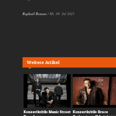
Raphaël Renaux
/ Mi, 09. Jul 2025
Weitere Artikel
 Rykka am
Konzertkritik: Manic Street
Konzertkritik: Bruce