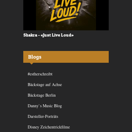
Shakra - «Just Live Loud»
Valerù - «I
Blogs
#estherschreibt
Bäckstage auf Achse
Bäckstage Berlin
Danny`s Music Blog
Darsteller-Porträts
Disney Zeichentrickfilme