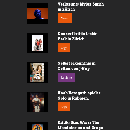
Verlosung: Myles Smith
in Zürich
News
Konzertkritik: Linkin
Park in Zürich
Gigs
Selbsterkenntnis in
Zeiten von J-Pop
Reviews
Noah Veraguth spielte
Solo in Rubigen.
Gigs
Kritik: Star Wars: The
Mandalorian und Grogu