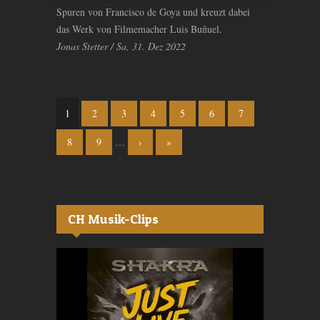
Spuren von Francisco de Goya und kreuzt dabei
das Werk von Filmemacher Luis Buñuel.
Jonas Stetter / Sa, 31. Dez 2022
Seiten
1
2
3
4
5
6
7
8
9
…
›
»
CH Musik-Clips