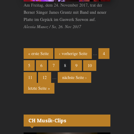
Am Freitag, dem 24. November 2017, trat der
Berner Sänger James Gruntz mit Band und neuer
Platte im Gepäck im Gaswerk Seewen auf.
Alessia Munoz / So, 26. Nov 2017
Seiten
« erste Seite
‹ vorherige Seite
…
4
5
6
7
8
9
10
11
12
…
nächste Seite ›
letzte Seite »
CH Musik-Clips