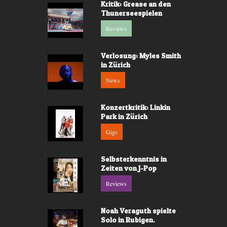
Kritik: Grease an den
Thunerseespielen
Reviews
Verlosung: Myles Smith
in Zürich
News
Konzertkritik: Linkin
Park in Zürich
Gigs
Selbsterkenntnis in
Zeiten von J-Pop
Reviews
Noah Veraguth spielte
Solo in Rubigen.