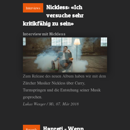
Nickless: «Ich
Interviews
versuche sehr
kritikfähig zu sein»
Interview mit Nickless
Zum Release des neuen Album haben wir mit dem
Zürcher Musiker Nickless über Curry,
Turmspringen und die Entstehung seiner Musik
gesprochen.
Lukas Wenger / Mi, 07. Mär 2018
Hanreti - Wenn
Records