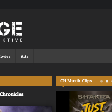
ovies
Arts
CH Musik-Clips
 Chronicles