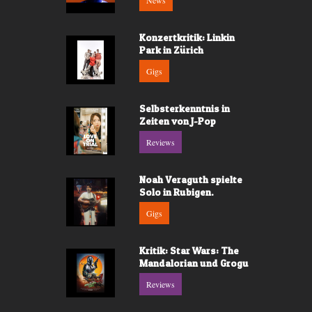
News
Konzertkritik: Linkin
Park in Zürich
Gigs
Selbsterkenntnis in
Zeiten von J-Pop
Reviews
Noah Veraguth spielte
Solo in Rubigen.
Gigs
Kritik: Star Wars: The
Mandalorian und Grogu
Reviews