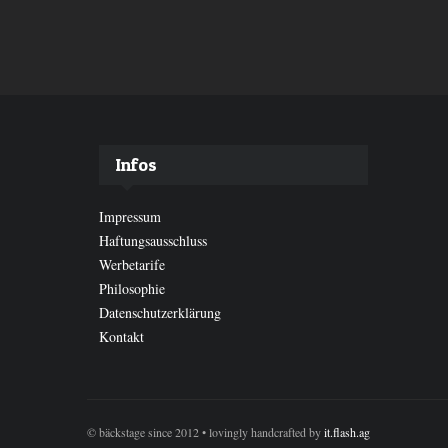
Infos
Impressum
Haftungsausschluss
Werbetarife
Philosophie
Datenschutzerklärung
Kontakt
© bäckstage since 2012 • lovingly handcrafted by
it.flash.ag