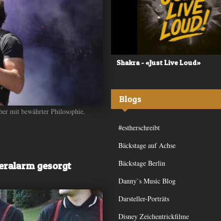
 - «Frequency»
Shakra - «Just Live Loud»
Blogs
aber mit bewährter Philosophie.
#estherschreibt
Bäckstage auf Achse
Bäckstage Berlin
ueralarm gesorgt
Danny`s Music Blog
Darsteller-Porträts
Disney Zeichentrickfilme