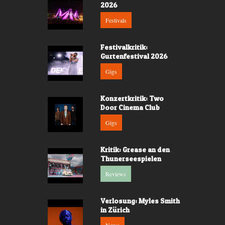
2026
Festivals
Festivalkritik:
Gurtenfestival 2026
Gigs
Konzertkritik: Two
Door Cinema Club
Gigs
Kritik: Grease an den
Thunerseespielen
Reviews
Verlosung: Myles Smith
in Zürich