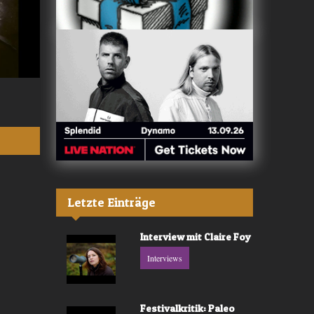
Valerù - «IL MARE»
Fräulein Luise -
Letzte Einträge
Interview mit Claire Foy
Interviews
Festivalkritik: Paleo