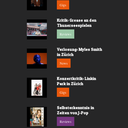
Gigs
Kritik: Grease an den
Thunerseespielen
Reviews
Verlosung: Myles Smith
in Zürich
News
Konzertkritik: Linkin
Park in Zürich
Gigs
Selbsterkenntnis in
Zeiten von J-Pop
Reviews