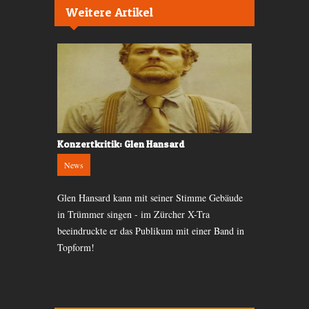
Weitere Artikel
k
Konzertkritik: Glen Hansard
Konzertvor
News
News
passt? Bald
Glen Hansard kann mit seiner Stimme Gebäude
Um ihren Ruf
len am 24.
in Trümmer singen - im Zürcher X-Tra
Bühnenshows
beeindruckte er das Publikum mit einer Band in
die deutsche
Topform!
Zürcher X-T