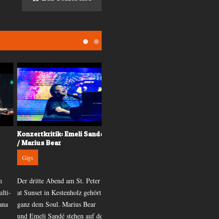
Konzertkritik: Emeli Sandé
Konzertkritik: Little Mix in
/ Marius Bear
der Samsung Hall
Gigs
Gigs
Der dritte Abend am St. Peter
Die zur Zeit erfolgreiche
i-
at Sunset in Kestenholz gehört
Girlband Little Mix verzauberte
a
ganz dem Soul. Marius Bear
die Samsung Hall mit Liedern
und Emeli Sandé stehen auf der
wie «Black Magic» oder «Shout