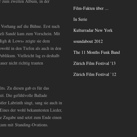
ur zum zweiten Album, in der
Film-Fakten über ...
In Serie
 Vorhang auf die Bühne. Erst nach
Kulturradar New York
Emeli Sandé kam zum Vorschein. Mit
«High
&
Lows» zeigte sie dem
soundabout 2012
wohl in den Tiefen als auch in den
The 11 Months Funk Band
blikum. Vielleicht lag es deshalb
uer nicht richtig trauten
Zürich Film Festival '13
Zürich Film Festival `12
ts. Zu diesen gab es für das
it. Die gefühlvolle Ballade
ler Labrinth singt, sang sie auch in
 Eines der wohl bekanntesten Lieder,
ie Zugabe und setzt zum Ende einen
ikum mit Standing-Ovations.