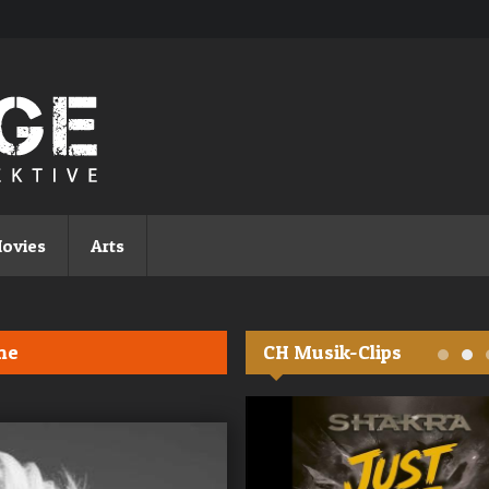
ovies
Arts
me
CH Musik-Clips