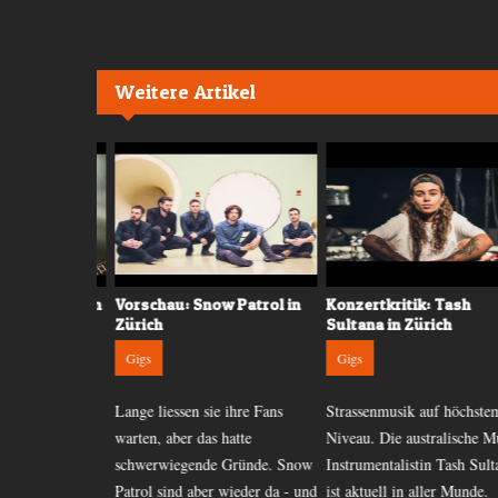
Weitere Artikel
 Kodaline in
Vorschau: Snow Patrol in
Konzertkritik: Tash
Zürich
Sultana in Zürich
Gigs
Gigs
an Halloween
Lange liessen sie ihre Fans
Strassenmusik auf höchstem
Konzert
warten, aber das hatte
Niveau. Die australische Mult
bei ihrer
schwerwiegende Gründe. Snow
Instrumentalistin Tash Sultan
ie Iren dabei
Patrol sind aber wieder da - und
ist aktuell in aller Munde.