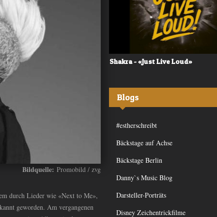
 - «Frequency»
Shakra - «Just Live Loud»
Blogs
#estherschreibt
Bäckstage auf Achse
Bäckstage Berlin
Bildquelle:
Promobild / zvg
Danny`s Music Blog
Darsteller-Porträts
llem durch Lieder wie «Next to Me»,
bekannt geworden. Am vergangenen
Disney Zeichentrickfilme