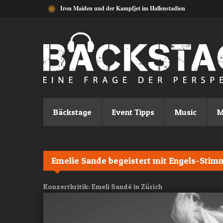
Direkt zum Inhalt
Iron Maiden und der Kampfjet im Hallenstadion
Bäckstage
Event Tipps
Music
M
Emelie Sande begeistert mit Engels-Stim
Konzertkritik: Emeli Sandé in Zürich