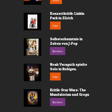
News
Konzertkritik: Linkin
Park in Zürich
Gigs
Selbsterkenntnis in
Zeiten von J-Pop
Reviews
Noah Veraguth spielte
Solo in Rubigen.
Gigs
Kritik: Star Wars: The
Mandalorian und Grogu
Reviews