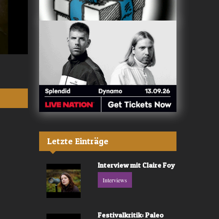
Valerù - «IL MARE»
Fräulein Luise -
Letzte Einträge
Interview mit Claire Foy
Interviews
Festivalkritik: Paleo