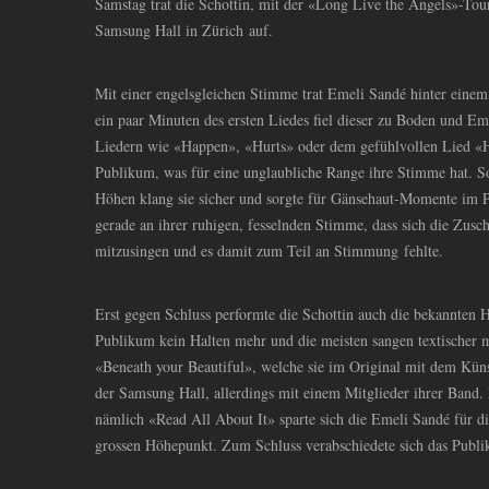
Samstag trat die Schottin, mit der «Long Live the Angels»-To
Samsung Hall in Zürich auf.
Mit einer engelsgleichen Stimme trat Emeli Sandé hinter einem
ein paar Minuten des ersten Liedes fiel dieser zu Boden und 
Liedern wie «Happen», «Hurts» oder dem gefühlvollen Lied 
Publikum, was für eine unglaubliche Range ihre Stimme hat. So
Höhen klang sie sicher und sorgte für Gänsehaut-Momente im Pu
gerade an ihrer ruhigen, fesselnden Stimme, dass sich die Zuscha
mitzusingen und es damit zum Teil an Stimmung fehlte.
Erst gegen Schluss performte die Schottin auch die bekannten Hi
Publikum kein Halten mehr und die meisten sangen textischer m
«Beneath your Beautiful», welche sie im Original mit dem Künst
der Samsung Hall, allerdings mit einem Mitglieder ihrer Band.
nämlich «Read All About It» sparte sich die Emeli Sandé für d
grossen Höhepunkt. Zum Schluss verabschiedete sich das Publ