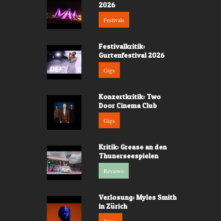
2026
Festivals
Festivalkritik:
Gurtenfestival 2026
Gigs
Konzertkritik: Two
Door Cinema Club
Gigs
Kritik: Grease an den
Thunerseespielen
Reviews
Verlosung: Myles Smith
in Zürich