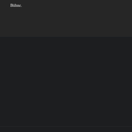
Bühne.
Out To My Ex».