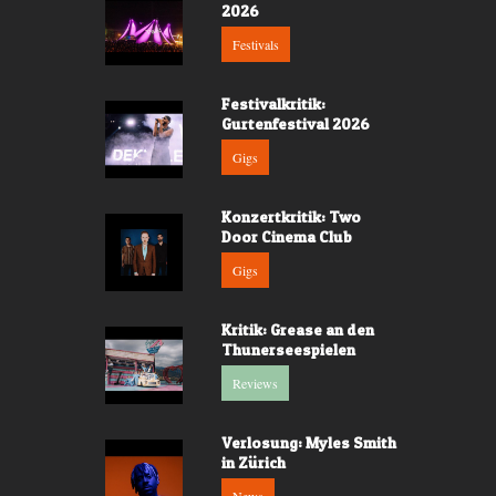
2026
Festivals
Festivalkritik:
Gurtenfestival 2026
Gigs
Konzertkritik: Two
Door Cinema Club
Gigs
Kritik: Grease an den
Thunerseespielen
Reviews
Verlosung: Myles Smith
in Zürich