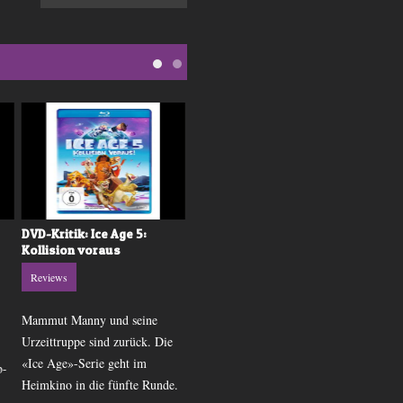
DVD-Kritik: Ice Age 5:
DVD-Kritik: Baymax
Kollision voraus
Reviews
Reviews
Ein cleverer Junge, ein etwas
Mammut Manny und seine
ungelenker Roboter und eine
Urzeittruppe sind zurück. Die
Gruppe Superhelden sind die
«Ice Age»-Serie geht im
p-
Akteure in «Baymax» und sie
Heimkino in die fünfte Runde.
bringen viel Spass.