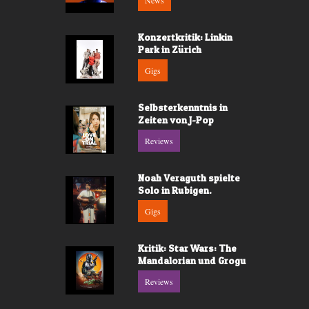
News
Konzertkritik: Linkin
Park in Zürich
Gigs
Selbsterkenntnis in
Zeiten von J-Pop
Reviews
Noah Veraguth spielte
Solo in Rubigen.
Gigs
Kritik: Star Wars: The
Mandalorian und Grogu
Reviews