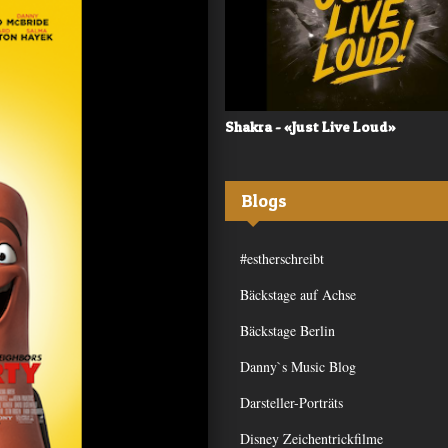
 - «Frequency»
Shakra - «Just Live Loud»
Blogs
#estherschreibt
Bäckstage auf Achse
Bäckstage Berlin
Danny`s Music Blog
Darsteller-Porträts
Disney Zeichentrickfilme