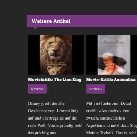
Weitere Artikel
 Zoomania
Moviekritik: The Lion King
Movie-Kritik: Anomalisa
Reviews
Reviews
onsfilm aus
Disney greift die alte
Mit viel Liebe zum Detail
 zeigt durch
Geschichte vom Löwenkönig
erzählt «Anomalisa» von
uchs und Hase
auf und überträgt sie auf die
zwischenmenschlichen
lschaftskritik.
reale Welt. Vordergründig sieht
Aspekten und nutzt dazu Sto
das prächtig aus.
Motion-Technik. Das ist sehr