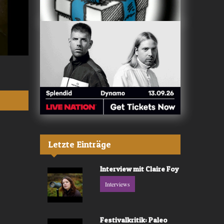
Valerù - «IL MARE»
Fräulein Luise -
Letzte Einträge
Interview mit Claire Foy
Interviews
Festivalkritik: Paleo