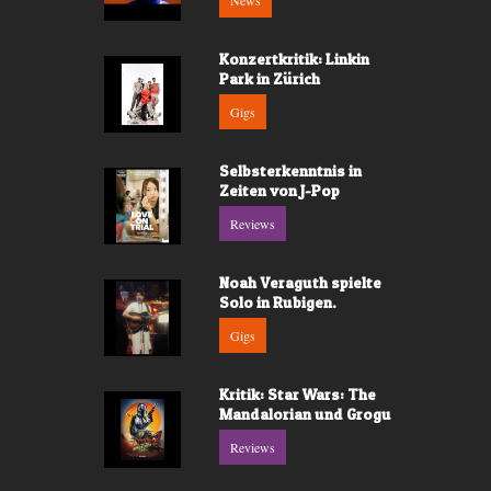
News
Konzertkritik: Linkin
Park in Zürich
Gigs
Selbsterkenntnis in
Zeiten von J-Pop
Reviews
Noah Veraguth spielte
Solo in Rubigen.
Gigs
Kritik: Star Wars: The
Mandalorian und Grogu
Reviews