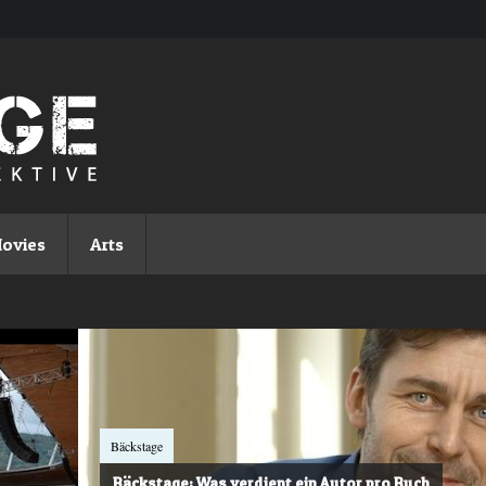
ovies
Arts
Bäckstage
Bäckstage: Was verdient ein Autor pro Buch