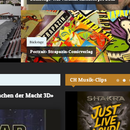
Bäckstage
Portrait: Strapazin-Comicverlag
CH Musik-Clips
achen der Macht 3D»