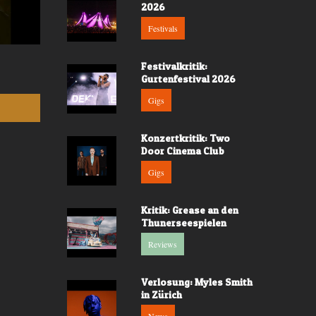
2026
Festivals
Valerù - «IL MARE»
Fräulein Luise -
Festivalkritik:
Gurtenfestival 2026
Gigs
Konzertkritik: Two
Door Cinema Club
Gigs
Kritik: Grease an den
Thunerseespielen
Reviews
Verlosung: Myles Smith
in Zürich