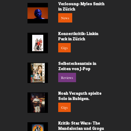
Verlosung: Myles Smith
in Zürich
News
Konzertkritik: Linkin
Park in Zürich
Gigs
Selbsterkenntnis in
Zeiten von J-Pop
Reviews
Noah Veraguth spielte
Solo in Rubigen.
Gigs
Kritik: Star Wars: The
Mandalorian und Grogu