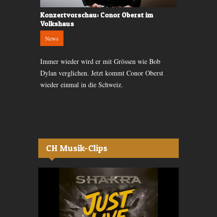
 in Zürich
Konzertvorschau: Conor Oberst im
Konzertkrit
Volkshaus
Gigs
News
en Zürich.
Die Kanadier
Immer wieder wird er mit Grössen wie Bob
ren
wieder gezeig
Dylan verglichen. Jetzt kommt Conor Oberst
hat. Das war
wieder einmal in die Schweiz.
CH Musik-Clips