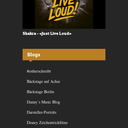
Shakra - «Just Live Loud»
Valerù - «I
Blogs
#estherschreibt
Bäckstage auf Achse
Bäckstage Berlin
Danny`s Music Blog
Darsteller-Porträts
Disney Zeichentrickfilme