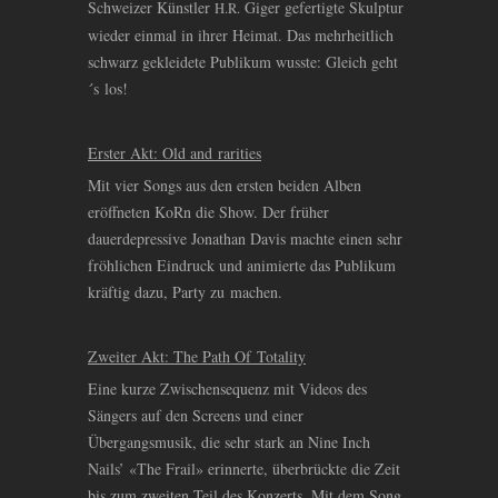
Schweizer Künstler
Giger gefertigte Skulptur
H.R.
wieder einmal in ihrer Heimat. Das mehrheitlich
schwarz gekleidete Publikum wusste: Gleich geht
´s los!
Erster Akt: Old and rarities
Mit vier Songs aus den ersten beiden Alben
eröffneten KoRn die Show. Der früher
dauerdepressive Jonathan Davis machte einen sehr
fröhlichen Eindruck und animierte das Publikum
kräftig dazu, Party zu machen.
Zweiter Akt: The Path Of Totality
Eine kurze Zwischensequenz mit Videos des
Sängers auf den Screens und einer
Übergangsmusik, die sehr stark an Nine Inch
Nails’ «The Frail» erinnerte, überbrückte die Zeit
bis zum zweiten Teil des Konzerts. Mit dem Song