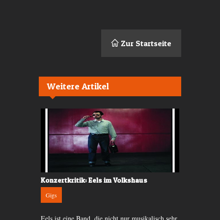
Zur Startseite
Weitere Artikel
haus
Konzertkritik: Eels im Volkshaus
Konzertkri
Gigs
Gigs
Eels ist eine Band, die nicht nur musikalisch sehr
Funk is back