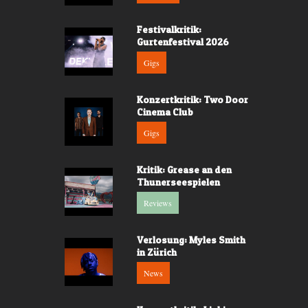
Festivalkritik:
Gurtenfestival 2026
Gigs
Konzertkritik: Two Door
Cinema Club
Gigs
Kritik: Grease an den
Thunerseespielen
Reviews
Verlosung: Myles Smith
in Zürich
News