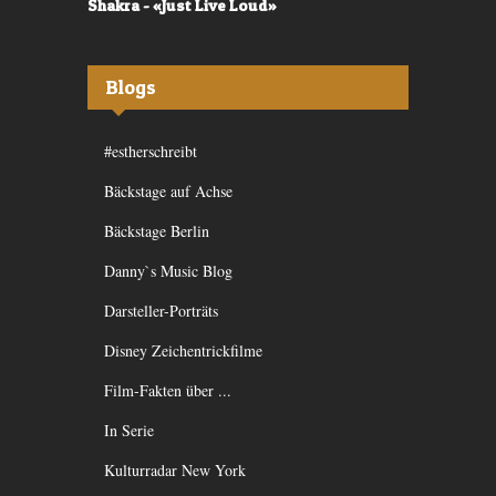
Shakra - «Just Live Loud»
Valerù - «I
Blogs
#estherschreibt
Bäckstage auf Achse
Bäckstage Berlin
Danny`s Music Blog
Darsteller-Porträts
Disney Zeichentrickfilme
Film-Fakten über ...
In Serie
Kulturradar New York