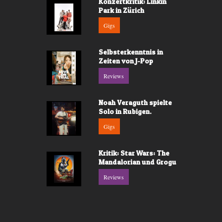
Konzertkritik: Linkin
Park in Zürich
Gigs
Selbsterkenntnis in
Zeiten von J-Pop
Reviews
Noah Veraguth spielte
Solo in Rubigen.
Gigs
Kritik: Star Wars: The
Mandalorian und Grogu
Reviews