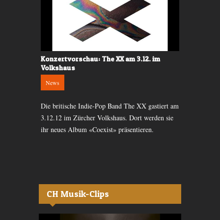
Konzertvorschau: The XX am 3.12. im
Konzertkrit
Volkshaus
2025
News
Gigs
Vergleich
Die britische Indie-Pop Band The XX gastiert am
Am Freitag, 
em Weg, sich
3.12.12 im Zürcher Volkshaus. Dort werden sie
Headliner st
zu etablieren.
ihr neues Album «Coexist» präsentieren.
kanadische S
Bühne.
CH Musik-Clips