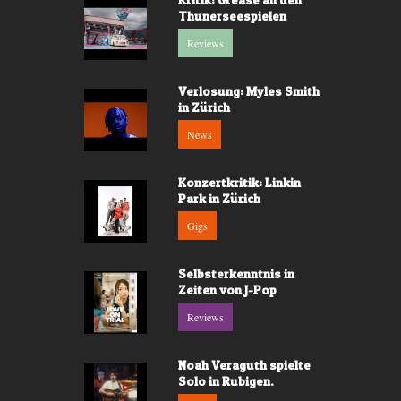
Thunerseespielen
Reviews
Verlosung: Myles Smith
in Zürich
News
Konzertkritik: Linkin
Park in Zürich
Gigs
Selbsterkenntnis in
Zeiten von J-Pop
Reviews
Noah Veraguth spielte
Solo in Rubigen.