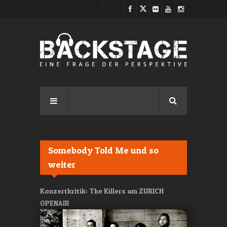
Direkt zum Inhalt
Somebody Told Me und so
weiter
Konzertkritik: The Killers am ZURICH
OPENAIR