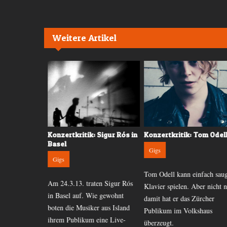
Weitere Artikel
osung:
Konzertkritik: Sigur Rós in
Konzertkritik: Tom Odell
ght
Basel
Gigs
Gigs
Tom Odell kann einfach saug
st Rufus
Am 24.3.13. traten Sigur Rós
Klavier spielen. Aber nicht n
rt. Jetzt ist er
in Basel auf. Wie gewohnt
damit hat er das Zürcher
-Tour. Auch in
boten die Musiker aus Island
Publikum im Volkshaus
ihrem Publikum eine Live-
überzeugt.