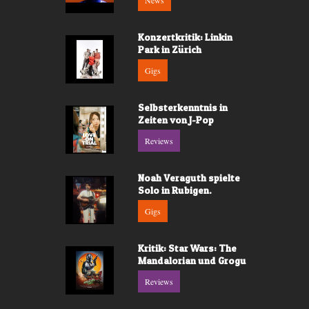
News
Konzertkritik: Linkin
Park in Zürich
Gigs
Selbsterkenntnis in
Zeiten von J-Pop
Reviews
Noah Veraguth spielte
Solo in Rubigen.
Gigs
Kritik: Star Wars: The
Mandalorian und Grogu
Reviews