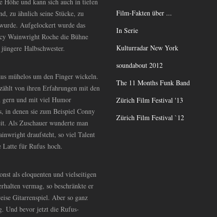
e Höhe und kann sich auch in tiefen
Film-Fakten über ...
d, zu ähnlich seine Stücke, zu
 wurde. Aufgelockert wurde das
In Serie
ucy Wainwright Roche die Bühne
Kulturradar New York
ie jüngere Halbschwester.
soundabout 2012
us mühelos um den Finger wickeln.
The 11 Months Funk Band
rzählt von ihren Erfahrungen mit den
ch gern und mit viel Humor
Zürich Film Festival '13
s, in denen sie zum Beispiel Conny
Zürich Film Festival `12
reit. Als Zuschauer wunderte man
inwright draufsteht, so viel Talent
ie Latte für Rufus hoch.
nst als eloquenten und vielseitigen
rhalten vermag, so beschränkte er
eise Gitarrenspiel. Aber so ganz
g. Und bevor jetzt die Rufus-