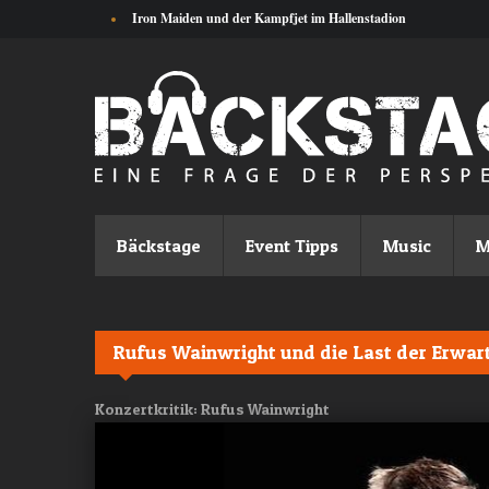
Direkt zum Inhalt
Iron Maiden und der Kampfjet im Hallenstadion
Bäckstage
Event Tipps
Music
M
Rufus Wainwright und die Last der Erwa
Konzertkritik: Rufus Wainwright