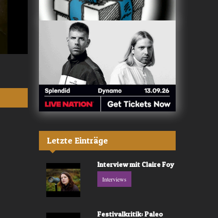
Valerù - «IL MARE»
Fräulein Luise -
Letzte Einträge
Interview mit Claire Foy
Interviews
Festivalkritik: Paleo