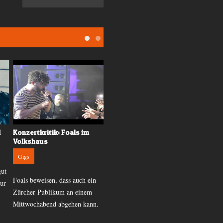
Konzertkritik: Foals im
Konzertkritik: Passenger
Volkshaus
im Volkshaus
Gigs
Gigs
ut
Foals beweisen, dass auch ein
Passenger ist ein Phänomen.
ur
Zürcher Publikum an einem
Alleine auf der Bühne und doch
Mittwochabend abgehen kann.
reisst er Mengen mit
Leichtigkeit mit. Wir haben uns