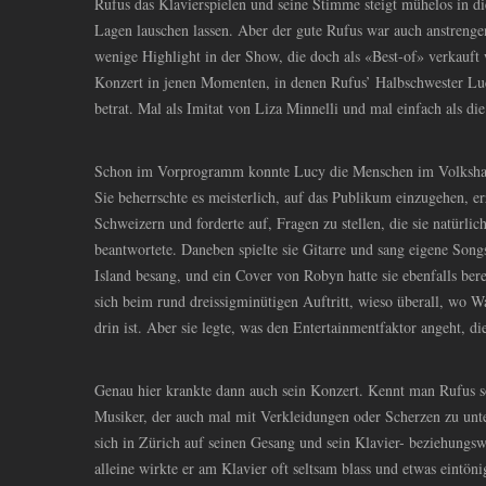
Rufus das Klavierspielen und seine Stimme steigt mühelos in di
Lagen lauschen lassen. Aber der gute Rufus war auch anstrengen
wenige Highlight in der Show, die doch als «Best-of» verkauft
Konzert in jenen Momenten, in denen Rufus’ Halbschwester L
betrat. Mal als Imitat von Liza Minnelli und mal einfach als d
Schon im Vorprogramm konnte Lucy die Menschen im Volksha
Sie beherrschte es meisterlich, auf das Publikum einzugehen, e
Schweizern und forderte auf, Fragen zu stellen, die sie natürli
beantwortete. Daneben spielte sie Gitarre und sang eigene Song
Island besang, und ein Cover von Robyn hatte sie ebenfalls be
sich beim rund dreissigminütigen Auftritt, wieso überall, wo Wa
drin ist. Aber sie legte, was den Entertainmentfaktor angeht, d
Genau hier krankte dann auch sein Konzert. Kennt man Rufus so
Musiker, der auch mal mit Verkleidungen oder Scherzen zu unte
sich in Zürich auf seinen Gesang und sein Klavier- beziehungsw
alleine wirkte er am Klavier oft seltsam blass und etwas eintöni