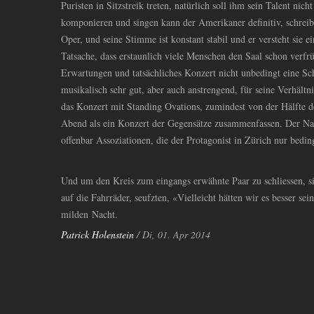
Puristen in Sitzstreik treten, natürlich soll ihm sein Talent ni
komponieren und singen kann der Amerikaner definitiv, schreibt
Oper, und seine Stimme ist konstant stabil und er versteht sie e
Tatsache, dass erstaunlich viele Menschen den Saal schon verfrü
Erwartungen und tatsächliches Konzert nicht unbedingt eine Sch
musikalisch sehr gut, aber auch anstrengend, für seine Verhältn
das Konzert mit Standing Ovations, zumindest von der Hälfte des
Abend als ein Konzert der Gegensätze zusammenfassen. Der N
offenbar Assoziationen, die der Protagonist in Zürich nur bedin
Und um den Kreis zum eingangs erwähnte Paar zu schliessen, s
auf die Fahrräder, seufzten, «Vielleicht hätten wir es besser se
milden Nacht.
Patrick Holenstein
/ Di, 01. Apr 2014