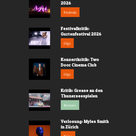
2026
Festivals
Festivalkritik:
Gurtenfestival 2026
Gigs
Konzertkritik: Two
Door Cinema Club
Gigs
Kritik: Grease an den
Thunerseespielen
Reviews
Verlosung: Myles Smith
in Zürich