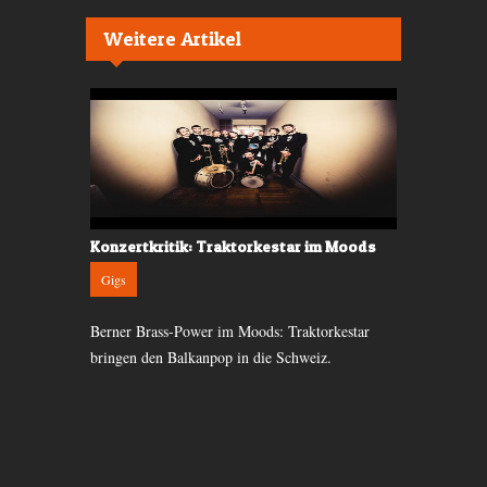
Weitere Artikel
umbia
Konzertkritik: Traktorkestar im Moods
News: Max 
Hafenkneip
Gigs
News
Berner Brass-Power im Moods: Traktorkestar
Yegros aus
Max Prosa is
bringen den Balkanpop in die Schweiz.
 mit
deutschsprac
hythmen.
davon überze
Zürich tun.