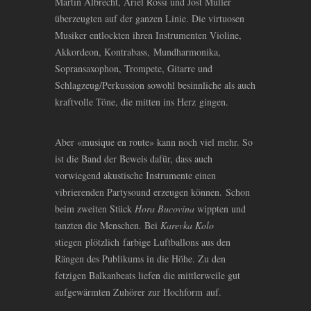
Martin Albrecht, Ariel Rossi und Jost Müller
überzeugten auf der ganzen Linie. Die virtuosen
Musiker entlockten ihren Instrumenten Violine,
Akkordeon, Kontrabass, Mundharmonika,
Sopransaxophon, Trompete, Gitarre und
Schlagzeug/Perkussion sowohl besinnliche als auch
kraftvolle Töne, die mitten ins Herz gingen.
Aber «musique en route» kann noch viel mehr. So
ist die Band der Beweis dafür, dass auch
vorwiegend akustische Instrumente einen
vibrierenden Partysound erzeugen können. Schon
beim zweiten Stück
Hora Bucovina
wippten und
tanzten die Menschen. Bei
Karevka Kolo
stiegen plötzlich farbige Luftballons aus den
Rängen des Publikums in die Höhe. Zu den
fetzigen Balkanbeats liefen die mittlerweile gut
aufgewärmten Zuhörer zur Hochform auf.