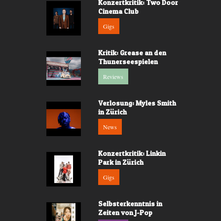
Konzertkritik: Two Door
Cinema Club
Gigs
Kritik: Grease an den
Thunerseespielen
Reviews
Verlosung: Myles Smith
in Zürich
News
Konzertkritik: Linkin
Park in Zürich
Gigs
Selbsterkenntnis in
Zeiten von J-Pop