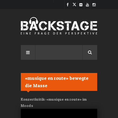
Direkt zum Inhalt
«musique en route» bewegte
die Masse
Konzertkritik: «musique en route» im
Moods