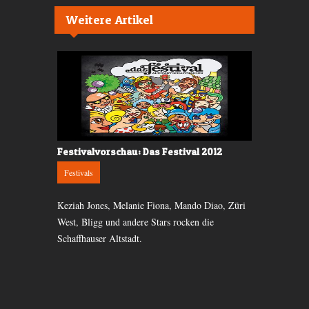
Weitere Artikel
Festivalvorschau: Das Festival 2012
Festivalkri
Festivals
Festivals
hs entspannte
Keziah Jones, Melanie Fiona, Mando Diao, Züri
Radio Argovi
igen
West, Bligg und andere Stars rocken die
Birrfeld ein 
Schaffhauser Altstadt.
Stress und 