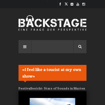
Direkt zum Inhalt
«I feel like a tourist at my own
show»
Festivalbericht: Stars of Sounds in Murten