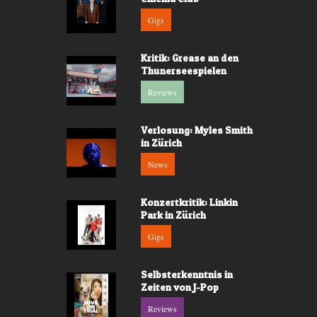
Gigs
Kritik: Grease an den
Thunerseespielen
Reviews
Verlosung: Myles Smith
in Zürich
News
Konzertkritik: Linkin
Park in Zürich
Gigs
Selbsterkenntnis in
Zeiten von J-Pop
Reviews