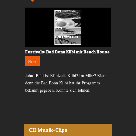
-up bekannt
Festivals: Bad Bonn Kilbi mit Beach House
Erlebnisber
News
Festivals
 Air St.
Juhu! Bald ist Kilbizeit. Kilbi? Im März? Klar,
Der etwas an
 Freut euch
denn die Bad Bonn Kilbi hat ihr Programm
Kunst des Ze
; Sons und
bekannt gegeben. Könnte sich lohnen.
und zum End
Nachthimmel
CH Musik-Clips