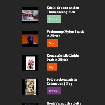
Kritik: Grease an den
Thunerseespielen
Reviews
Verlosung: Myles Smith
in Zürich
News
Konzertkritik: Linkin
Park in Zürich
Gigs
Selbsterkenntnis in
Zeiten von J-Pop
Reviews
Noah Veraguth spielte