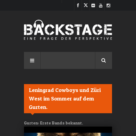
Direkt zum Inhalt
Leningrad Cowboys und Züri
West im Sommer auf dem
Gurten.
Gurten: Erste Bands bekannt.