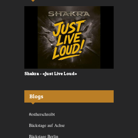
Shakra - «Just Live Loud»
Valerù - «I
Blogs
#estherschreibt
Bäckstage auf Achse
Bäckstage Berlin