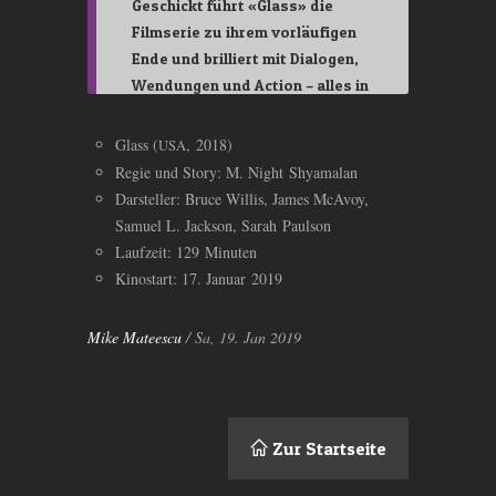
Geschickt führt «Glass» die
Filmserie zu ihrem vorläufigen
Ende und brilliert mit Dialogen,
Wendungen und Action – alles in
wohldosierter Form. Allein
McAvoys grandiose
Glass (
, 2018)
USA
Performance ist das
Regie und Story: M. Night Shyamalan
Kinoticket wert.
Darsteller: Bruce Willis, James McAvoy,
Samuel L. Jackson, Sarah Paulson
Laufzeit: 129 Minuten
Kinostart: 17. Januar 2019
Mike Mateescu
/ Sa, 19. Jan 2019
Zur Startseite