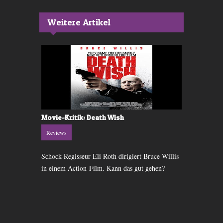
Weitere Artikel
se
Movie-Kritik: Death Wish
Filmkritik:
Reviews
Reviews
hen sie
Schock-Regisseur Eli Roth dirigiert Bruce Willis
Klassisches A
tärksten
in einem Action-Film. Kann das gut gehen?
Dinosaurier 
BUMM, BÄ
TSCHTSCHTS