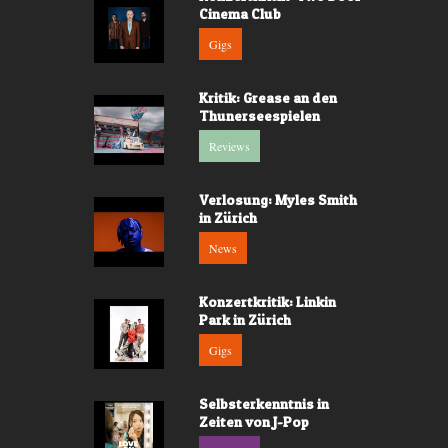
Cinema Club
Gigs
Kritik: Grease an den
Thunerseespielen
Reviews
Verlosung: Myles Smith
in Zürich
News
Konzertkritik: Linkin
Park in Zürich
Gigs
Selbsterkenntnis in
Zeiten von J-Pop