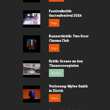
Festivalkritik:
Gurtenfestival 2026
Gigs
Konzertkritik: Two Door
Cinema Club
Gigs
Kritik: Grease an den
Thunerseespielen
Reviews
Verlosung: Myles Smith
in Zürich
News