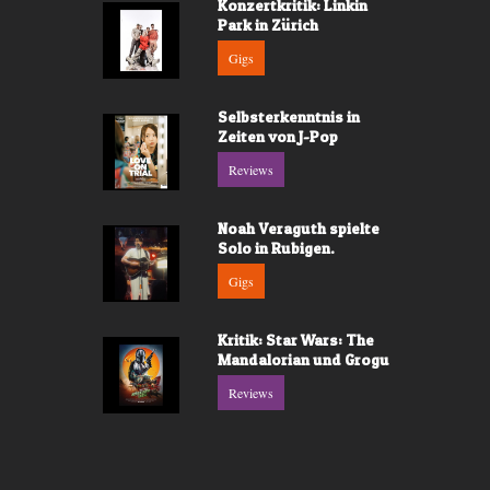
Konzertkritik: Linkin
Park in Zürich
Gigs
Selbsterkenntnis in
Zeiten von J-Pop
Reviews
Noah Veraguth spielte
Solo in Rubigen.
Gigs
Kritik: Star Wars: The
Mandalorian und Grogu
Reviews