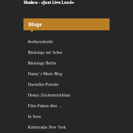
Shakra - «Just Live Loud»
Valerù - «I
Blogs
#estherschreibt
Bäckstage auf Achse
Bäckstage Berlin
Danny`s Music Blog
Darsteller-Porträts
Disney Zeichentrickfilme
Film-Fakten über ...
In Serie
Kulturradar New York