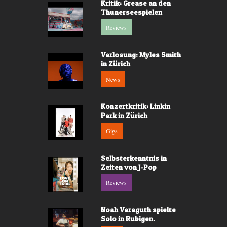
Kritik: Grease an den
Thunerseespielen
Reviews
Verlosung: Myles Smith
in Zürich
News
Konzertkritik: Linkin
Park in Zürich
Gigs
Selbsterkenntnis in
Zeiten von J-Pop
Reviews
Noah Veraguth spielte
Solo in Rubigen.