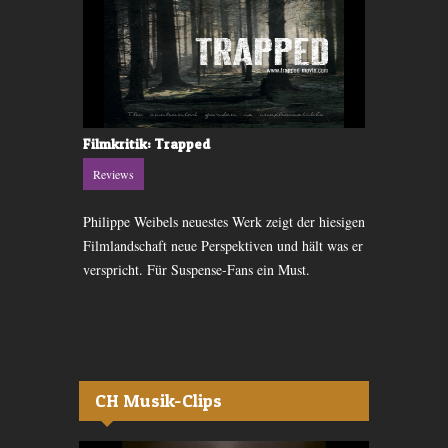
Filmkritik: Trapped
DVD-Kritik:
Reviews
Reviews
Philippe Weibels neuestes Werk zeigt der hiesigen
Eine Dokumen
werden mit
Filmlandschaft neue Perspektiven und hält was er
von Pink Floy
armungslos
verspricht. Für Suspense-Fans ein Must.
sehr auf die
CH Musik-Clips