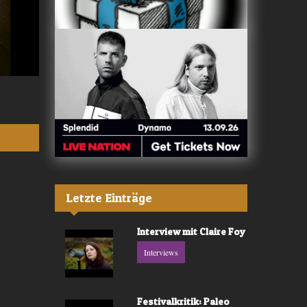
Valerù - «IL MARE»
Fräulein Luise -
Letzte Einträge
Interview mit Claire Foy
Interviews
Festivalkritik: Paleo