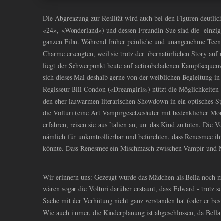
Die Abgrenzung zur Realität wird auch bei den Figuren deutlich
«24», «Wonderland») und dessen Freundin Sue sind die einzige
ganzen Film. Während früher peinliche und unangenehme Tee
Charme erzeugten, weil sie trotz der übernatürlichen Story auf r
liegt der Schwerpunkt heute auf actionbeladenen Kampfsequen
sich dieses Mal deshalb gerne von der weiblichen Begleitung in
Regisseur Bill Condon («Dreamgirls») nützt die Möglichkeiten
den eher lauwarmen literarischen Showdown in ein optisches S
die Volturi (eine Art Vampirgesetzeshüter mit bedenklicher Mo
erfahren, reisen sie aus Italien an, um das Kind zu töten. Die 
nämlich für unkontrollierbar und befürchten, dass Renesmee ih
könnte. Dass Renesmee ein Mischmasch zwischen Vampir und Men
Wir erinnern uns: Gezeugt wurde das Mädchen als Bella noch men
wären sogar die Volturi darüber erstaunt, dass Edward - trotz s
Sache mit der Verhütung nicht ganz verstanden hat (oder er besi
Wie auch immer, die Kinderplanung ist abgeschlossen, da Bella