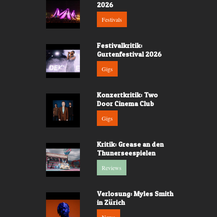
2026
Festivals
Festivalkritik:
Gurtenfestival 2026
Gigs
Konzertkritik: Two
Door Cinema Club
Gigs
Kritik: Grease an den
Thunerseespielen
Reviews
Verlosung: Myles Smith
in Zürich