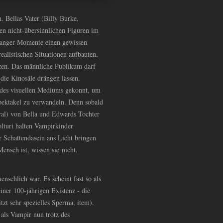
. Bellas Vater (Billy Burke,
n nicht-übersinnlichen Figuren im
nanger-Momente einen gewissen
ealistischen Situationen aufbauten,
zen. Das männliche Publikum darf
 die Kinosäle drängen lassen.
 des visuellen Mediums gekonnt, um
pektakel zu verwandeln. Denn sobald
ral) von Bella und Edwards Tochter
Volturi halten Vampirkinder
r Schattendasein ans Licht bringen
sch ist, wissen sie nicht.
schlich war. Es scheint fast so als
einer 100-jährigen Existenz - die
tzt sehr spezielles Sperma, item).
 als Vampir nun trotz des