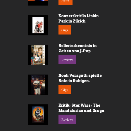
News
Konzertkritik: Linkin
Park in Zürich
Gigs
Selbsterkenntnis in
Zeiten von J-Pop
Reviews
Noah Veraguth spielte
Solo in Rubigen.
Gigs
Kritik: Star Wars: The
Mandalorian und Grogu
Reviews