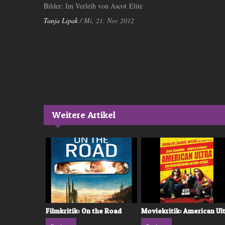
Bilder: Im Verleih von Ascot Elite
Tanja Lipak
/ Mi, 21. Nov 2012
Weitere Artikel
el Ami
Filmkritik: On the Road
Moviekritik: American Ul