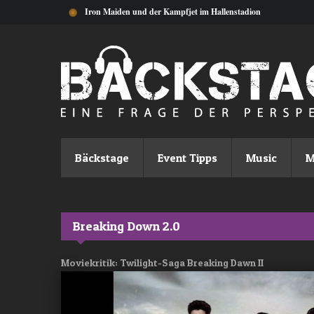
Direkt zum Inhalt
Iron Maiden und der Kampfjet im Hallenstadion
Bäckstage
Event Tipps
Music
M
Breaking Down 2.0
Moviekritik: Twilight-Saga Breaking Dawn II