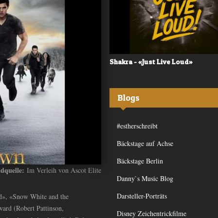
 - «Frequency»
Shakra - «Just Live Loud»
Blogs
#estherschreibt
Bäckstage auf Achse
Bäckstage Berlin
ldquelle:
Im Verleih von Ascot Elite
Danny`s Music Blog
Darsteller-Porträts
ad», «Snow White and the
ward (Robert Pattinson,
Disney Zeichentrickfilme