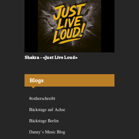
Shakra - «Just Live Loud»
Valerù - «I
Blogs
#estherschreibt
Bäckstage auf Achse
Bäckstage Berlin
Danny`s Music Blog