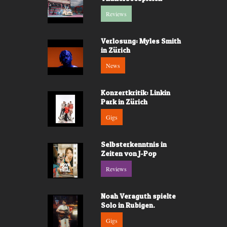
Reviews
Verlosung: Myles Smith
in Zürich
News
Konzertkritik: Linkin
Park in Zürich
Gigs
Selbsterkenntnis in
Zeiten von J-Pop
Reviews
Noah Veraguth spielte
Solo in Rubigen.
Gigs