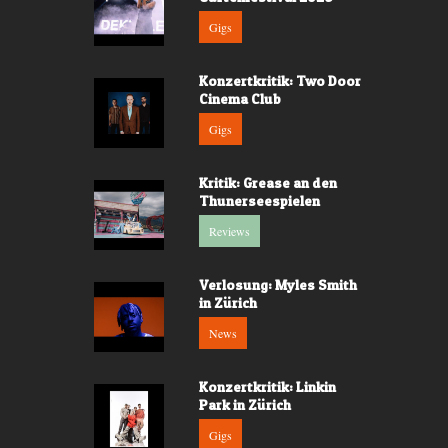
Gigs
Konzertkritik: Two Door
Cinema Club
Gigs
Kritik: Grease an den
Thunerseespielen
Reviews
Verlosung: Myles Smith
in Zürich
News
Konzertkritik: Linkin
Park in Zürich
Gigs