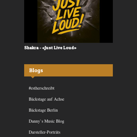
Shakra - «Just Live Loud»
Valerù - «I
Blogs
#estherschreibt
Bäckstage auf Achse
Bäckstage Berlin
Danny`s Music Blog
Darsteller-Porträts