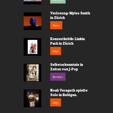
Verlosung: Myles Smith
in Zürich
News
Konzertkritik: Linkin
Park in Zürich
Gigs
Selbsterkenntnis in
Zeiten von J-Pop
Reviews
Noah Veraguth spielte
Solo in Rubigen.
Gigs