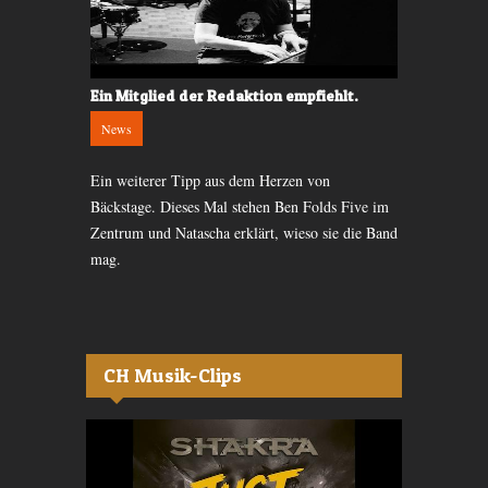
iehlt.
Ein Mitglied der Redaktion empfiehlt.
Ein Mitglie
News
News
n. Dieses
Ein weiterer Tipp aus dem Herzen von
Wieder ist D
eine der
Bäckstage. Dieses Mal stehen Ben Folds Five im
Redaktion. D
Jahre.
Zentrum und Natascha erklärt, wieso sie die Band
Reptile Yout
mag.
CH Musik-Clips