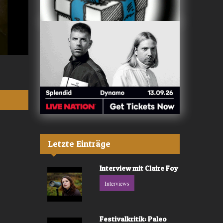
Valerù - «IL MARE»
Fräulein Luise -
Letzte Einträge
Interview mit Claire Foy
Interviews
Festivalkritik: Paleo