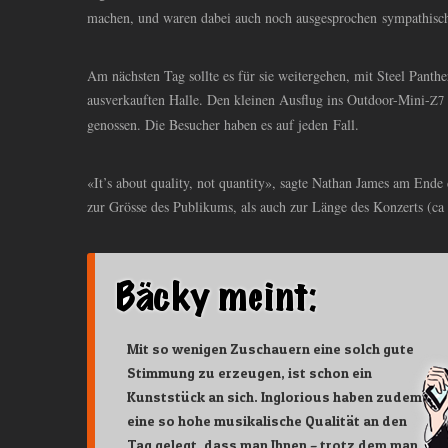
machen, und waren dabei auch noch ausgesprochen sympathisc
Am nächsten Tag sollte es für sie weitergehen, mit Steel Panthe
ausverkauften Halle. Den kleinen Ausflug ins Outdoor-Mini-
Z7
genossen. Die Besucher haben es auf jeden Fall.
«It’s about quality, not quantity», sagte Nathan James am Ende
zur Grösse des Publikums, als auch zur Länge des Konzerts (ca
Mit so wenigen Zuschauern eine solch gute
Stimmung zu erzeugen, ist schon ein
Kunststück an sich. Inglorious haben zudem
eine so hohe musikalische Qualität an den
Tag gelegt, dass man Ihnen – trotz dem man