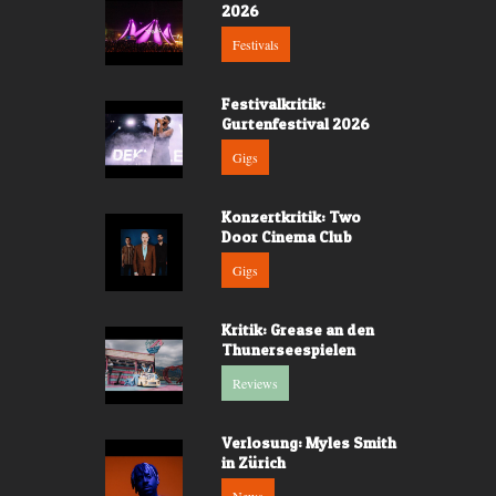
2026
Festivals
Festivalkritik:
Gurtenfestival 2026
Gigs
Konzertkritik: Two
Door Cinema Club
Gigs
Kritik: Grease an den
Thunerseespielen
Reviews
Verlosung: Myles Smith
in Zürich