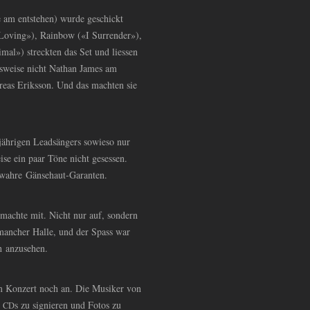
 am entstehen) wurde geschickt
Loving»), Rainbow («I Surrender»),
l») streckten das Set und liessen
sweise nicht Nathan James am
reas Eriksson. Und das machten sie
jährigen Leadsängers sowieso nur
ise ein paar Töne nicht gesessen.
wahre Gänsehaut-Garanten.
achte mit. Nicht nur auf, sondern
mancher Halle, und der Spass war
ch anzusehen.
m Konzert noch an. Die Musiker von
,
s zu signieren und Fotos zu
CD