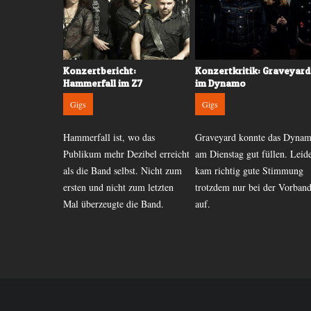
: Tyketto
Konzertbericht:
Konzertkritik: Graveyard
m 69
Hammerfall im Z7
im Dynamo
Gigs
Gigs
k Cream 69
Hammerfall ist, wo das
Graveyard konnte das Dyna
 November im
Publikum mehr Dezibel erreicht
am Dienstag gut füllen. Leid
und holten
als die Band selbst. Nicht zum
kam richtig gute Stimmung
ch viele
ersten und nicht zum letzten
trotzdem nur bei der Vorban
.
Mal überzeugte die Band.
auf.