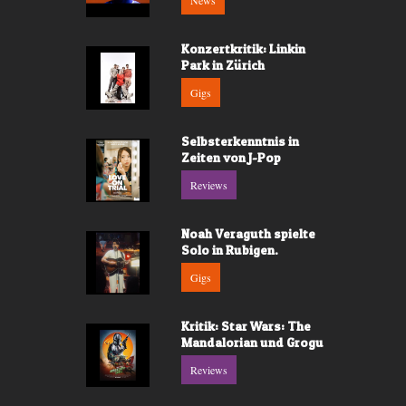
News
Konzertkritik: Linkin
Park in Zürich
Gigs
Selbsterkenntnis in
Zeiten von J-Pop
Reviews
Noah Veraguth spielte
Solo in Rubigen.
Gigs
Kritik: Star Wars: The
Mandalorian und Grogu
Reviews