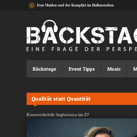
Direkt zum Inhalt
Iron Maiden und der Kampfjet im Hallenstadion
Bäckstage
Event Tipps
Music
M
Qualität statt Quantität
Konzertkritik: Inglorious im Z7