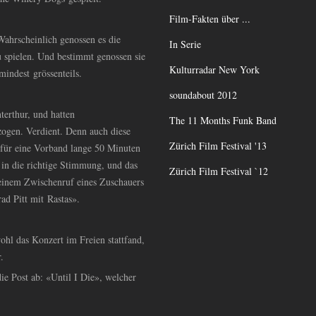
Film-Fakten über ...
Wahrscheinlich genossen es die
In Serie
 spielen. Und bestimmt genossen sie
Kulturradar New York
indest grössenteils.
soundabout 2012
erthur, und hatten
The 11 Months Funk Band
zogen. Verdient. Denn auch diese
Zürich Film Festival '13
 für eine Vorband lange 50 Minuten
 in die richtige Stimmung, und das
Zürich Film Festival `12
einem Zwischenruf eines Zuschauers
rad Pitt mit Rastas».
hl das Konzert im Freien stattfand,
r.
e Post ab: «Until I Die», welcher