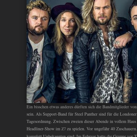
ANDIYAH
Ein bisschen etwas anderes dürften sich die Bandmitglieder vo
sein. Als Support-Band für Steel Panther sind für die Londoner
Tagesordnung. Zwischen zweien dieser Abende in vollem Haus n
Headliner-Show im
zu spielen. Vor ungefähr 40 Zuschauern.
Z7
komplett Unbekannten sind: Im Februar hatte die Gruppe vor 