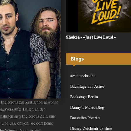
 - «Frequency»
Shakra - «Just Live Loud»
Blogs
#estherschreibt
Bäckstage auf Achse
Bäckstage Berlin
n Inglorious zur Zeit schon gewohnt
Danny`s Music Blog
 ausverkaufte Hallen an der
ahmen sich Inglorious Zeit, eine
Darsteller-Porträts
 Und das, obwohl sie dort keine
Disney Zeichentrickfilme
The Winery Dogs gespielt.