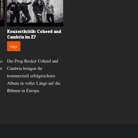
Konzertkritik: Coheed and
Konzertkritik: Airbourne
Cambria im Z7
im Z7
Gigs
Gigs
mo
Die Prog-Rocker Coheed and
Selten reisst eine Band das
er
Cambria bringen ihr
Publikum von der ersten
kommerziell erfolgreichstes
Sekunde an dermassen mit wie
d
Album in voller Länge auf die
Airbourne. So geschehen am
Bühnen in Europa.
10. November in Pratteln.