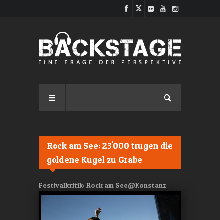
Direkt zum Inhalt
Rock am See: 23'000 trugen die
goldene Kugel zu Grabe
Festivalkritik: Rock am See@Konstanz