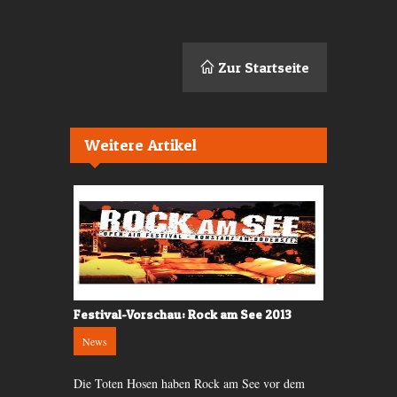
Zur Startseite
Weitere Artikel
e
Festival-Vorschau: Rock am See 2013
Festivalkri
News
Festivals
Die Toten Hosen haben Rock am See vor dem
Das Openair S