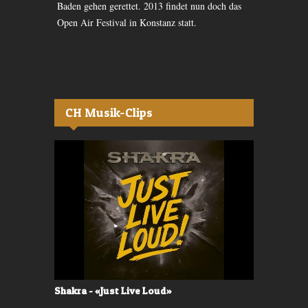
ee macht es
Baden gehen gerettet. 2013 findet nun doch das
traditionell
s letze
Open Air Festival in Konstanz statt.
Redaktorinne
CH Musik-Clips
Shakra - «Just Live Loud»
Valerù - «I