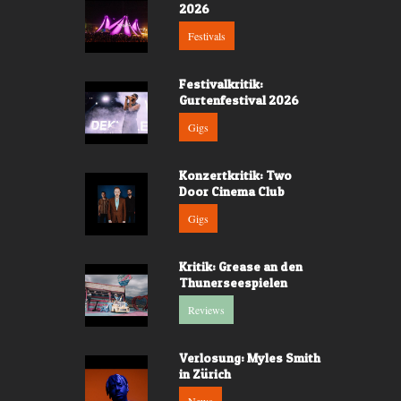
2026
Festivals
Festivalkritik:
Gurtenfestival 2026
Gigs
Konzertkritik: Two
Door Cinema Club
Gigs
Kritik: Grease an den
Thunerseespielen
Reviews
Verlosung: Myles Smith
in Zürich