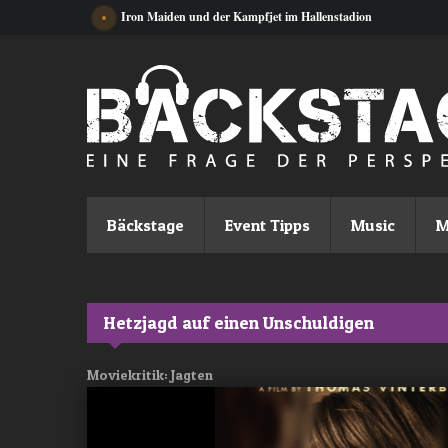
Direkt zum Inhalt
Iron Maiden und der Kampfjet im Hallenstadion
Bäckstage
Event Tipps
Music
M
Hetzjagd auf einen Unschuldigen
Moviekritik: Jagten