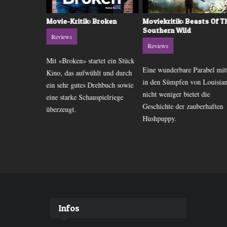
 Kyss Mig
Movie-Kritik: Broken
Moviekritik: Beasts Of T
Southern Wild
Reviews
Reviews
ispiele dafür,
Mit «Broken» startet ein Stück
Eine wunderbare Parabel mit
che Film mit
Kino, das aufwühlt und durch
in den Sümpfen von Louisian
icher Liebe
ein sehr gutes Drehbuch sowie
nicht weniger bietet die
te Beispiel ist
eine starke Schauspielriege
Geschichte der zauberhaften
überzeugt.
Hushpuppy.
Infos