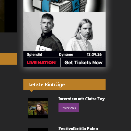
Valerù - «IL MARE»
Fräulein Luise -
Letzte Einträge
Interview mit Claire Foy
Interviews
Festivalkritik: Paleo