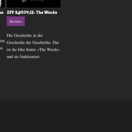
he
ZFF &#039;12: The Words
Movie-Kritik: Amour
Reviews
Reviews
Die Geschichte in der
Michael Hanekes preisgekröntes
ten
Geschichte der Geschichte. Das
Werk erzählt die Geschichte
a,
ist die Idee hinter «The Words»
eines alten Ehepaares, das sich
und sie funktioniert.
mit dem Tod auseinandersetzen
muss.