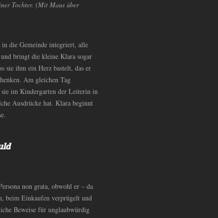
iner Tochter. (Mit Maus über
 in die Gemeinde integriert, alle
nd bringt die kleine Klara sogar
ss sie ihm ein Herz bastelt, das er
schenken. Am gleichen Tag
sie im Kindergarten der Leiterin in
olche Ausdrücke hat. Klara beginnt
se.
uld
 Persona non grata, obwohl er – da
en, beim Einkaufen verprügelt und
mtliche Beweise für unglaubwürdig