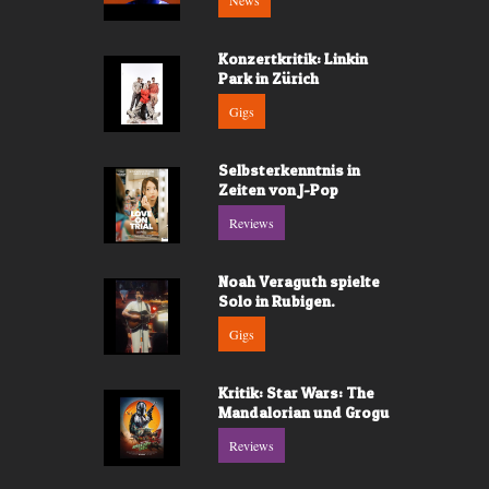
News
Konzertkritik: Linkin
Park in Zürich
Gigs
Selbsterkenntnis in
Zeiten von J-Pop
Reviews
Noah Veraguth spielte
Solo in Rubigen.
Gigs
Kritik: Star Wars: The
Mandalorian und Grogu
Reviews