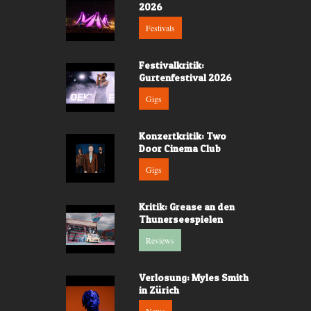
2026
Festivals
Festivalkritik:
Gurtenfestival 2026
Gigs
Konzertkritik: Two
Door Cinema Club
Gigs
Kritik: Grease an den
Thunerseespielen
Reviews
Verlosung: Myles Smith
in Zürich