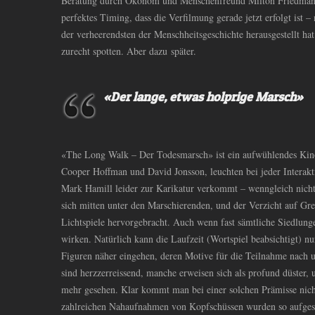
Beratung durch Ökonom und Menschenfreund Milton Friedman 
perfektes Timing, dass die Verfilmung gerade jetzt erfolgt ist – 
der verheerendsten der Menschheitsgeschichte herausgestellt ha
zurecht spotten. Aber dazu später.
«Der lange, etwas holprige Marsch»
«The Long Walk – Der Todesmarsch» ist ein aufwühlendes Kinoe
Cooper Hoffman und David Jonsson, leuchten bei jeder Interakt
Mark Hamill leider zur Karikatur verkommt – wenngleich nich
sich mitten unter den Marschierenden, und der Verzicht auf Gree
Lichtspiele hervorgebracht. Auch wenn fast sämtliche Siedlunge
wirken. Natürlich kann die Laufzeit (Wortspiel beabsichtigt) n
Figuren näher eingehen, deren Motive für die Teilnahme nach u
sind herzzerreissend, manche erweisen sich als profund düster,
mehr gesehen. Klar kommt man bei einer solchen Prämisse nic
zahlreichen Nahaufnahmen von Kopfschüssen wurden so aufgesetz