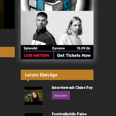
Valerù - «IL MARE»
Fräulein Luise -
Letzte Einträge
Interview mit Claire Foy
Interviews
Festivalkritik: Paleo