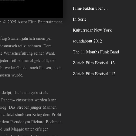
Film-Fakten über ...
In Serie
e:
© 2025 Ascot Elite Entertainment.
Kulturradar New York
fzig Staaten jährlich einen per
soundabout 2012
odesmarsch teilzunehmen. Dem
The 11 Months Funk Band
e Wunscherfüllung seiner Wahl.
jeder Teilnehmer abgeknallt, der
Zürich Film Festival '13
ibt weder Gnade, noch Pausen, noch
Zürich Film Festival `12
chossen wurde.
skript, das heute getrost als
 Panem» einsortiert werden kann.
rieg. Das Streben junger Männer,
m zuletzt sinnlosen Krieg dem Profit
nter dem Pseudonym Richard Bachman.
ald und Maggie unter eifriger