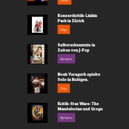
News
Konzertkritik: Linkin
Park in Zürich
Gigs
Selbsterkenntnis in
Zeiten von J-Pop
Reviews
Noah Veraguth spielte
Solo in Rubigen.
Gigs
Kritik: Star Wars: The
Mandalorian und Grogu
Reviews