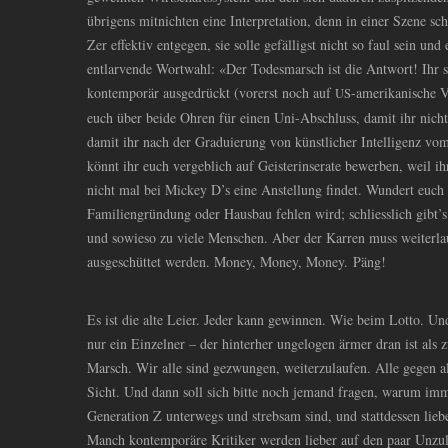
übrigens mitnichten eine Interpretation, denn in einer Szene s
Zer effektiv entgegen, sie solle gefälligst nicht so faul sein un
entlarvende Wortwahl: «Der Todesmarsch ist die Antwort! Ihr 
kontemporär ausgedrückt (vorerst noch auf
-amerikanische V
US
euch über beide Ohren für einen Uni-Abschluss, damit ihr nich
damit ihr nach der Graduierung von künstlicher Intelligenz v
könnt ihr euch vergeblich auf Geisterinserate bewerben, weil i
nicht mal bei Mickey D’s eine Anstellung findet. Wundert euch a
Familiengründung oder Hausbau fehlen wird; schliesslich gibt’
und sowieso zu viele Menschen. Aber der Karren muss weiterla
ausgeschüttet werden. Money, Money, Money. Päng!
Es ist die alte Leier. Jeder kann gewinnen. Wie beim Lotto. 
nur ein Einzelner – der hinterher ungelogen ärmer dran ist als 
Marsch. Wir alle sind gezwungen, weiterzulaufen. Alle gegen a
Sicht. Und dann soll sich bitte noch jemand fragen, warum im
Generation Z unterwegs und strebsam sind, und stattdessen lieb
Manch kontemporäre Kritiker werden lieber auf den paar Unzul