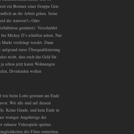
chreit ein Boomer einer Gruppe Gen-
d endlich an die Arbeit gehen. Seine
seid die Antwort!» Oder
erhältnisse gemünzt): Verschuldet
t bei Mickey D’s schuften müsst. Nur
om Markt verdrängt werdet. Dann
hr aufgrund eurer Überqualifizierung
lso nicht, dass euch das Geld für
s ja schon jetzt kaum Wohnungen
ufen, Dividenden wollen
Und wie beim Lotto gewinnt am Ende
zuvor. Wir alle sind auf diesem
lle. Keine Gnade, und kein Ende in
mer weniger Angehörige der
er zuhause Videospiele spielen.
änglichkeiten des Films rumreiten,