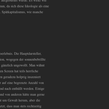
aufgebürdet wurde. Es wirkt wie
nun, da sich diese Ideologie als eine
t. Spätkapitalismus, wie manche
rlebnis. Die Hauptdarsteller,
ion, wogegen der sonnenbebrillte
t gänzlich ungewollt. Man wähnt
n Screen hat teils herrliche
n geradezu holprig inszeniert
ur auf eine begrenzte Anzahl von
nd nach enthüllt werden. Einige
 und von anderen hätte man gerne
ht um Gewalt herum, aber die
t, dass man stets rechtzeitig