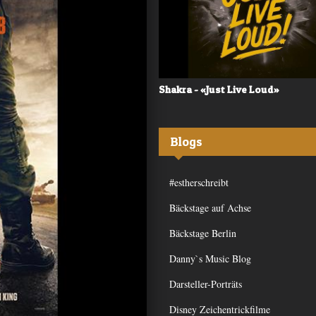
 - «Frequency»
Shakra - «Just Live Loud»
Blogs
#estherschreibt
Bäckstage auf Achse
Bäckstage Berlin
Danny`s Music Blog
Darsteller-Porträts
Disney Zeichentrickfilme