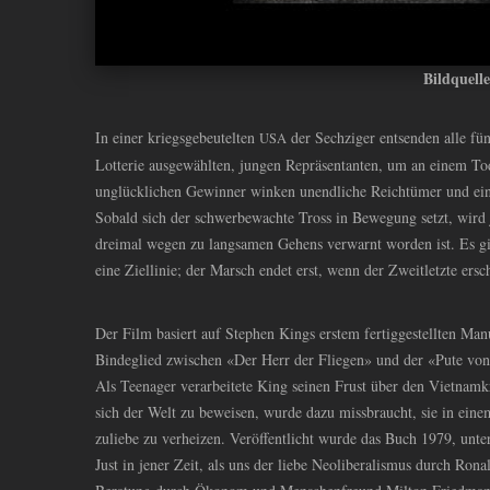
Bildquell
In einer kriegsgebeutelten
der Sechziger entsenden alle fün
USA
Lotterie ausgewählten, jungen Repräsentanten, um an einem T
unglücklichen Gewinner winken unendliche Reichtümer und ein
Sobald sich der schwerbewachte Tross in Bewegung setzt, wird 
dreimal wegen zu langsamen Gehens verwarnt worden ist. Es g
eine Ziellinie; der Marsch endet erst, wenn der Zweitletzte ers
Der Film basiert auf Stephen Kings erstem fertiggestellten Manu
Bindeglied zwischen «Der Herr der Fliegen» und der «Pute von
Als Teenager verarbeitete King seinen Frust über den Vietnamk
sich der Welt zu beweisen, wurde dazu missbraucht, sie in eine
zuliebe zu verheizen. Veröffentlicht wurde das Buch 1979, u
Just in jener Zeit, als uns der liebe Neoliberalismus durch Ron