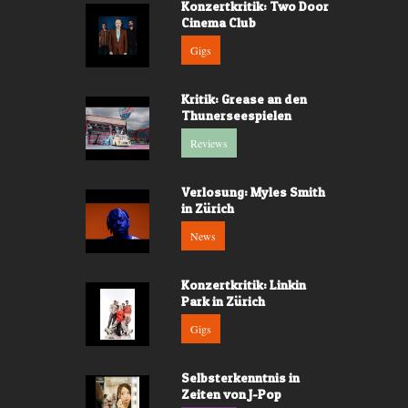
Konzertkritik: Two Door
Cinema Club
Gigs
Kritik: Grease an den
Thunerseespielen
Reviews
Verlosung: Myles Smith
in Zürich
News
Konzertkritik: Linkin
Park in Zürich
Gigs
Selbsterkenntnis in
Zeiten von J-Pop