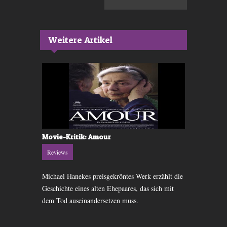
Weitere Artikel
al Shnit ´13
Movie-Kritik: Amour
Festivalkri
Reviews
Festivals
 guten Filmen,
Michael Hanekes preisgekröntes Werk erzählt die
Shnit 2016: 
lich das
Geschichte eines alten Ehepaares, das sich mit
Kurzfilmfesti
dem Tod auseinandersetzen muss.