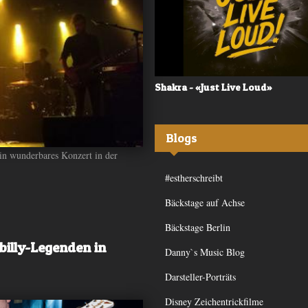
 - «Frequency»
Shakra - «Just Live Loud»
Blogs
ein wunderbares Konzert in der
#estherschreibt
Bäckstage auf Achse
Bäckstage Berlin
billy-Legenden in
Danny`s Music Blog
Darsteller-Porträts
Disney Zeichentrickfilme