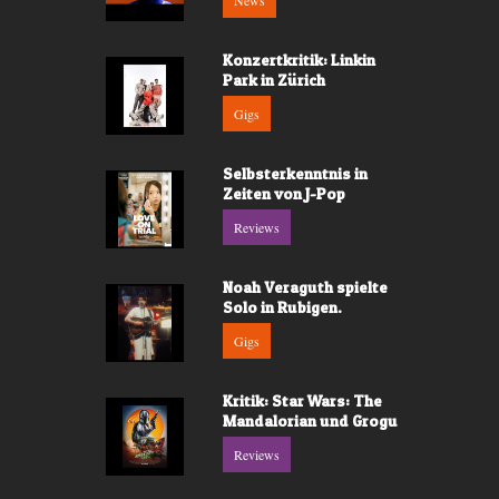
News
Konzertkritik: Linkin
Park in Zürich
Gigs
Selbsterkenntnis in
Zeiten von J-Pop
Reviews
Noah Veraguth spielte
Solo in Rubigen.
Gigs
Kritik: Star Wars: The
Mandalorian und Grogu
Reviews