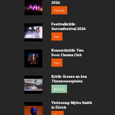
2026
Festivals
Festivalkritik:
Gurtenfestival 2026
Gigs
Konzertkritik: Two
Door Cinema Club
Gigs
Kritik: Grease an den
Thunerseespielen
Reviews
Verlosung: Myles Smith
in Zürich