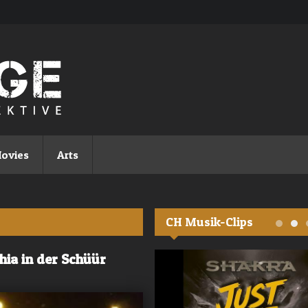
ovies
Arts
CH Musik-Clips
hia in der Schüür