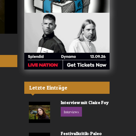
Valerù - «IL MARE»
Fräulein Luise -
Letzte Einträge
Interview mit Claire Foy
Interviews
Festivalkritik: Paleo