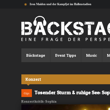
Direkt zum Inhalt
Iron Maiden und der Kampfjet im Hallenstadion
Bäckstage
Event Tipps
Music
M
Konzert
Tosender Sturm & ruhige See: Sop
Gigs
Konzertkritik: Sophia