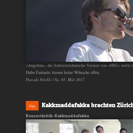
«Angelina», die Schweizerdeutsche Version von «MfG» sowie t
Dabu Fantastic liessen keine Wünsche offen.
Pascale Stöckli / So, 05. Mär 2017
Kakkmaddafakka brachten Züric
Gigs
Konzertkritik: Kakkmaddafakka