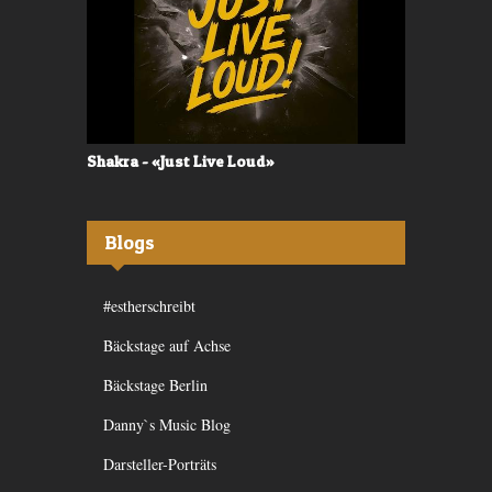
Shakra - «Just Live Loud»
Valerù - «I
Blogs
#estherschreibt
Bäckstage auf Achse
Bäckstage Berlin
Danny`s Music Blog
Darsteller-Porträts