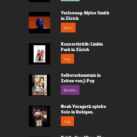
Verlosung: Myles Smith
in Zürich
News
Konzertkritik: Linkin
Park in Zürich
Gigs
Selbsterkenntnis in
Zeiten von J-Pop
Reviews
Noah Veraguth spielte
Solo in Rubigen.
Gigs