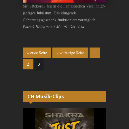
Mit «Rekord» feiern die Fantastischen Vier ihr 25-
jähriges Jubiläum. Das klingende
Geburtstagsgeschenk funktioniert vorzüglich.
Patrick Holenstein / Mi, 29. Okt 2014
Seiten
« erste Seite
‹ vorherige Seite
1
2
3
CH Musik-Clips