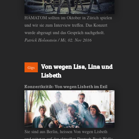
HÄMATOM sollten im Oktober in Zürich spielen
und wir sie zum Interview treffen. Das Konzert
wurde abgesagt und das Gespräch nachgeholt.
Patrick Holenstein / Mi, 02. Nov 2016
Von wegen Lisa, Lina und
Gigs
Lisbeth
Konzertkritik: Von wegen Lisbeth im Exil
Sie sind aus Berlin, heissen Von wegen Lisbeth
und reiteten auf der aktuellen Deutsch-Rock-Welle