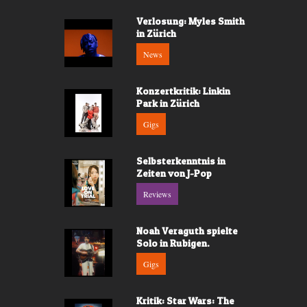
Verlosung: Myles Smith
in Zürich
News
Konzertkritik: Linkin
Park in Zürich
Gigs
Selbsterkenntnis in
Zeiten von J-Pop
Reviews
Noah Veraguth spielte
Solo in Rubigen.
Gigs
Kritik: Star Wars: The