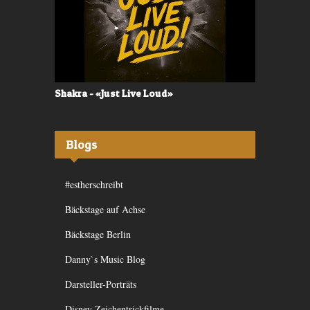
Shakra - «Just Live Loud»
Valerù - «I
Blogs
#estherschreibt
Bäckstage auf Achse
Bäckstage Berlin
Danny`s Music Blog
Darsteller-Porträts
Disney Zeichentrickfilme