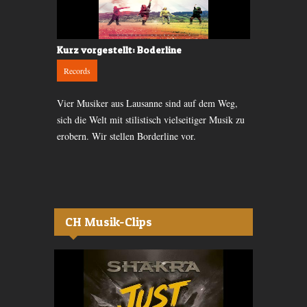
 Himself
Kurz vorgestellt: Boderline
CD-Kritik: 
Records
Records
 Sam Himself,
Vier Musiker aus Lausanne sind auf dem Weg,
Die Rival Ki
zt mit
sich die Welt mit stilistisch vielseitiger Musik zu
Debütalbum v
 die neue EP.
erobern. Wir stellen Borderline vor.
Sinne an die
CH Musik-Clips