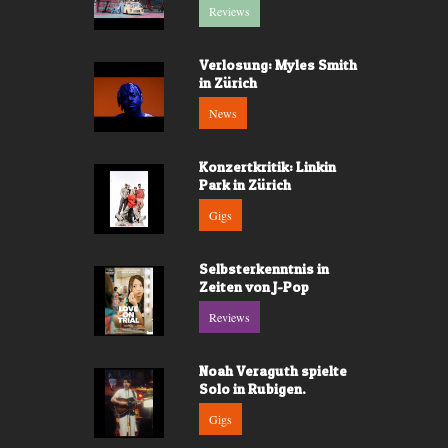
Reviews
Verlosung: Myles Smith
in Zürich
News
Konzertkritik: Linkin
Park in Zürich
Gigs
Selbsterkenntnis in
Zeiten von J-Pop
Reviews
Noah Veraguth spielte
Solo in Rubigen.
Gigs