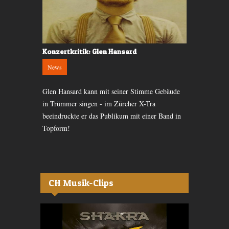
Konzertkritik: Glen Hansard
Konzertvor
News
News
imo Park im
Glen Hansard kann mit seiner Stimme Gebäude
Um ihren Ruf
 Stunden
in Trümmer singen - im Zürcher X-Tra
Bühnenshows
nsten.
beeindruckte er das Publikum mit einer Band in
die deutsche
Topform!
Zürcher X-T
CH Musik-Clips