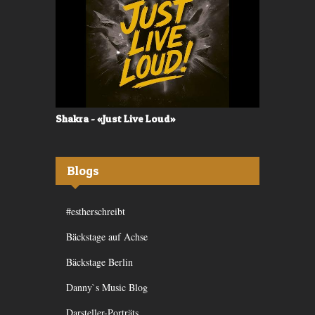
Shakra - «Just Live Loud»
Valerù - «I
Blogs
#estherschreibt
Bäckstage auf Achse
Bäckstage Berlin
Danny`s Music Blog
Darsteller-Porträts