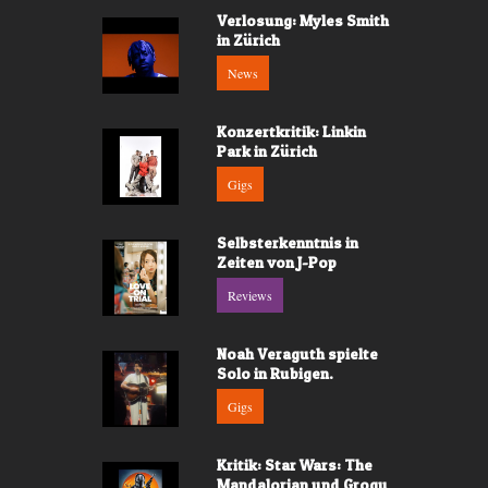
Verlosung: Myles Smith
in Zürich
News
Konzertkritik: Linkin
Park in Zürich
Gigs
Selbsterkenntnis in
Zeiten von J-Pop
Reviews
Noah Veraguth spielte
Solo in Rubigen.
Gigs
Kritik: Star Wars: The
Mandalorian und Grogu