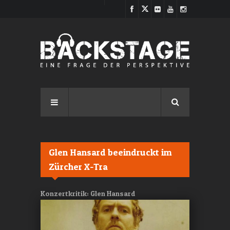
Direkt zum Inhalt
Glen Hansard beeindruckt im
Zürcher X-Tra
Konzertkritik: Glen Hansard