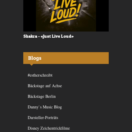
Shakra - «Just Live Loud»
Valerù - «I
Blogs
#estherschreibt
Bäckstage auf Achse
Bäckstage Berlin
Danny`s Music Blog
Darsteller-Porträts
Disney Zeichentrickfilme