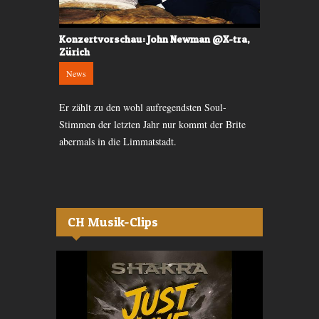
Konzertvorschau: John Newman @X-tra,
James Vin
Zürich
Zürich
News
News
s waren
Er zählt zu den wohl aufregendsten Soul-
Melancholie 
icht nur das
Stimmen der letzten Jahr nur kommt der Brite
bringt sein a
 tanzen.
abermals in die Limmatstadt.
die Limmatst
CH Musik-Clips