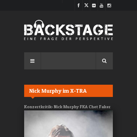
Direkt zum Inhalt
Nick Murphy im X-TRA
Konzertkritik: Nick Murphy FKA Chet Faker