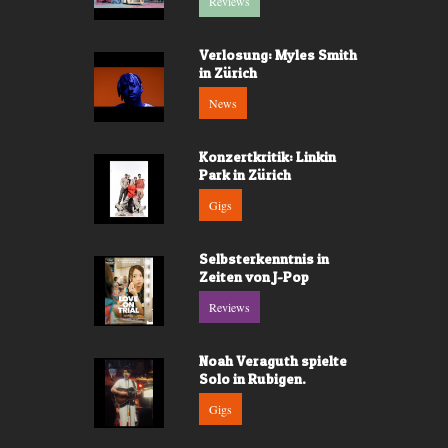
Reviews
Verlosung: Myles Smith
in Zürich
News
Konzertkritik: Linkin
Park in Zürich
Gigs
Selbsterkenntnis in
Zeiten von J-Pop
Reviews
Noah Veraguth spielte
Solo in Rubigen.
Gigs