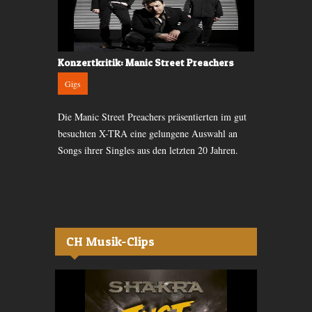
 Komplex
Konzertkritik: Manic Street Preachers
Konzert-Kri
Gigs
Gigs
Die Manic Street Preachers präsentierten im gut
Nach der kur
seine neue
besuchten X-TRA eine gelungene Auswahl an
Openair vor
 war vor Ort
Songs ihrer Singles aus den letzten 20 Jahren.
nach Zürich 
gespielt.
CH Musik-Clips