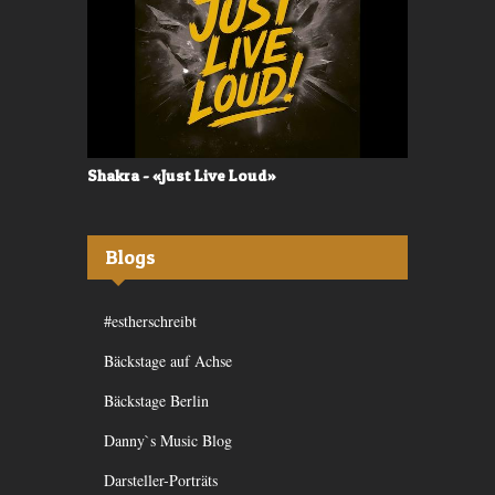
Shakra - «Just Live Loud»
Valerù - «I
Blogs
#estherschreibt
Bäckstage auf Achse
Bäckstage Berlin
Danny`s Music Blog
Darsteller-Porträts