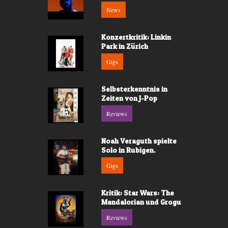
News
Konzertkritik: Linkin
Park in Zürich
Gigs
Selbsterkenntnis in
Zeiten von J-Pop
Reviews
Noah Veraguth spielte
Solo in Rubigen.
Gigs
Kritik: Star Wars: The
Mandalorian und Grogu
Reviews