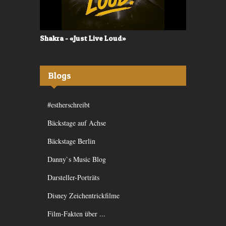
Shakra - «Just Live Loud»
Valerù - «I
Blogs
#estherschreibt
Bäckstage auf Achse
Bäckstage Berlin
Danny`s Music Blog
Darsteller-Porträts
Disney Zeichentrickfilme
Film-Fakten über ...