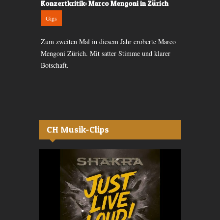
n Zürich
Konzertkritik: Marco Mengoni in Zürich
Konzertkri
Gigs
Gigs
Zum zweiten Mal in diesem Jahr eroberte Marco
Nach zwei Jah
 Sänger Marco
Mengoni Zürich. Mit satter Stimme und klarer
Sänger Marc
m Live at
Botschaft.
Gepäck, das 
CH Musik-Clips