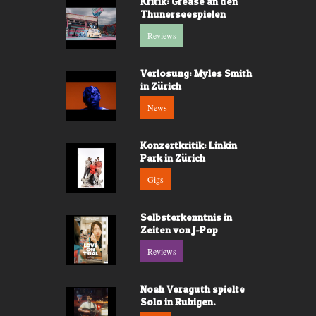
Kritik: Grease an den
Thunerseespielen
Reviews
Verlosung: Myles Smith
in Zürich
News
Konzertkritik: Linkin
Park in Zürich
Gigs
Selbsterkenntnis in
Zeiten von J-Pop
Reviews
Noah Veraguth spielte
Solo in Rubigen.