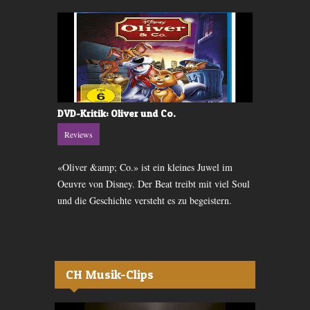
s
DVD-Kritik: Oliver und Co.
DVD-Kritik:
Reviews
Reviews
ocahontas
«Oliver &amp; Co.» ist ein kleines Juwel im
In der sagen
t sich, dass
Oeuvre von Disney. Der Beat treibt mit viel Soul
die Geschich
l ist.
und die Geschichte versteht es zu begeistern.
einem Zeichen
CH Musik-Clips