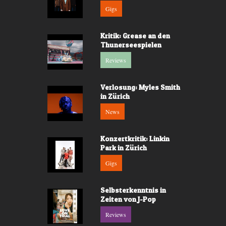
Gigs
Kritik: Grease an den
Thunerseespielen
Reviews
Verlosung: Myles Smith
in Zürich
News
Konzertkritik: Linkin
Park in Zürich
Gigs
Selbsterkenntnis in
Zeiten von J-Pop
Reviews