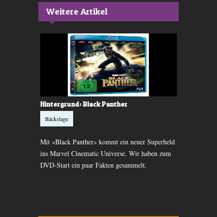
Weitere Artikel
r:
Hintergrund: Black Panther
Bäckstage: 
Bäckstage
Bäckstage
Mit «Black Panther» kommt ein neuer Superheld
Die durchgek
rok»
ins Marvel Cinematic Universe. Wir haben zum
zurück. «Guar
ng. Wir
DVD-Start ein paar Fakten gesammelt.
Wir haben F
melt.