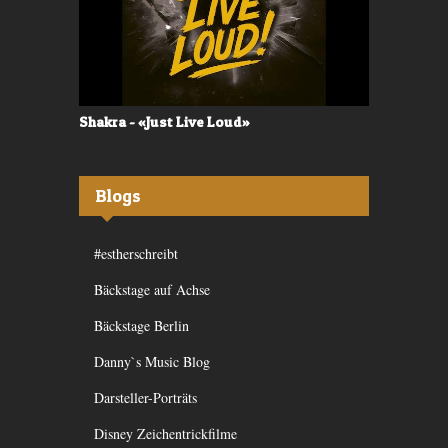
Shakra - «Just Live Loud»
Valerù - «I
Blogs
#estherschreibt
Bäckstage auf Achse
Bäckstage Berlin
Danny`s Music Blog
Darsteller-Porträts
Disney Zeichentrickfilme