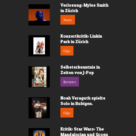
Verlosung: Myles Smith
in Zürich
News
Konzertkritik: Linkin
Park in Zürich
Gigs
Selbsterkenntnis in
Zeiten von J-Pop
Reviews
Noah Veraguth spielte
Solo in Rubigen.
Gigs
Kritik: Star Wars: The
Mandalorian und Grogu